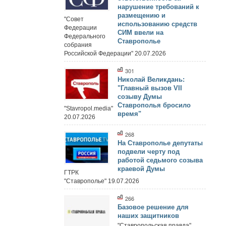
нарушение требований к
размещению и
"Совет
использованию средств
Федерации
СИМ ввели на
Федерального
Ставрополье
собрания
Российской Федерации" 20.07.2026
301
Николай Великдань:
"Главный вызов VII
созыву Думы
Ставрополья бросило
"Stavropol.media"
время"
20.07.2026
268
На Ставрополье депутаты
подвели черту под
работой седьмого созыва
краевой Думы
ГТРК
"Ставрополье" 19.07.2026
266
Базовое решение для
наших защитников
"Ставропольская правда"