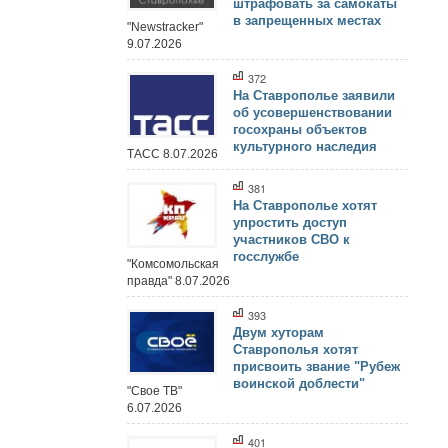
штрафовать за самокаты
в запрещенных местах
"Newstracker"
9.07.2026
372
На Ставрополье заявили
об усовершенствовании
госохраны объектов
культурного наследия
ТАСС 8.07.2026
381
На Ставрополье хотят
упростить доступ
участников СВО к
госслужбе
"Комсомольская
правда" 8.07.2026
393
Двум хуторам
Ставрополья хотят
присвоить звание "Рубеж
воинской доблести"
"Свое ТВ"
6.07.2026
401