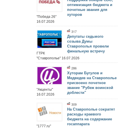
оптимизация бюджета и
почетные звания для
хуторов
"Победа 26"
16.07.2026
317
Депутаты седьмого
созыва Думы
Ставрополья провели
финальную встречу
ГТРК
"Ставрополье" 16.07.2026
286
Хуторам Бугулов и
Медведев на Ставрополье
присвоено почетное
звание "Рубеж воинской
"Акценты"
доблести"
16.07.2026
309
На Ставрополье сократят
расходы краевого
бюджета на содержание
госаппарата
"1777.ru"