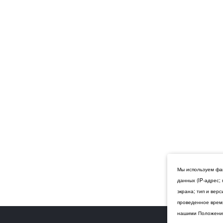
Мы используем фай
данных (IP-адрес;
экрана; тип и вер
проведенное время
нашими Положения