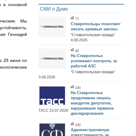
я в основной
СМИ о Думе
71
ическим. Мы
Ставропольцы помогают
устойчивость,
писать краевые законы
рая Геннадий
"Ставропольская правда"
4.08.2026
82
На Ставрополье
с 25 июня по
усиливают контроль за
иологические
работой АЗС
"Ставропольская правда"
3.08.2026
230
На Ставрополье
предложили лишать
мандатов депутатов,
нарушивших правила
ТАСС 23.07.2026
декларирования
232
Административную
ответственность за