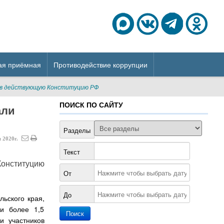
ая приёмная
Противодействие коррупции
и в действующую Конституцию РФ
ПОИСК ПО САЙТУ
али
Разделы
я
2020г.
Текст
онституцию
От
До
ьского края,
ли более 1,5
и участников