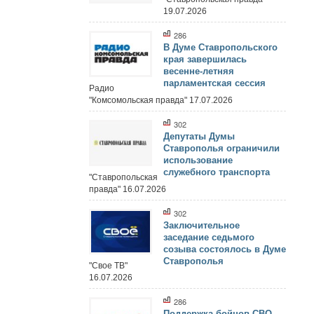
19.07.2026
286
В Думе Ставропольского
края завершилась
весенне-летняя
парламентская сессия
Радио
"Комсомольская правда" 17.07.2026
302
Депутаты Думы
Ставрополья ограничили
использование
служебного транспорта
"Ставропольская
правда" 16.07.2026
302
Заключительное
заседание седьмого
созыва состоялось в Думе
Ставрополья
"Свое ТВ"
16.07.2026
286
Поддержка бойцов СВО,