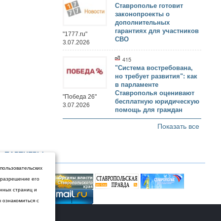
Ставрополье готовит
законопроекты о
дополнительных
гарантиях для участников
"1777.ru"
СВО
3.07.2026
415
"Система востребована,
но требует развития": как
в парламенте
Ставрополья оценивают
"Победа 26"
бесплатную юридическую
3.07.2026
помощь для граждан
Показать все
ПАРТНЕРЫ
 пользовательских
и разрешение его
енных страниц и
ы ознакомиться с