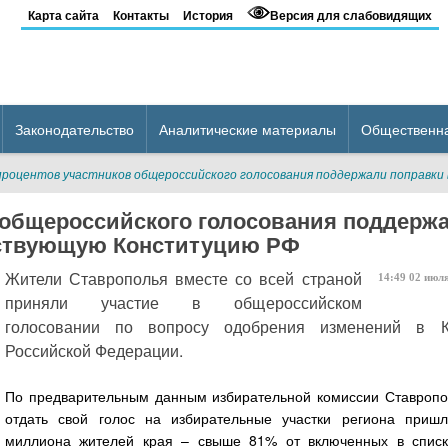
Карта сайта
Контакты
История
Версия для слабовидящих
Законодательство
Аналитические материалы
Общественн
процентов участников общероссийского голосования поддержали поправк
 общероссийского голосования поддерж
йствующую Конституцию РФ
Жители Ставрополья вместе со всей страной
14:49
02
июл
приняли участие в общероссийском
голосовании по вопросу одобрения изменений в К
Российской Федерации.
По предварительным данным избирательной комиссии Ставропол
отдать свой голос на избирательные участки региона приш
миллиона жителей края – свыше 81% от включенных в списк