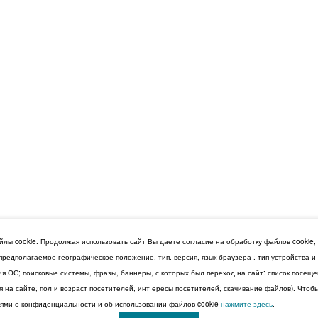
лы cookie. Продолжая использовать сайт Вы даете согласие на обработку файлов cookie,
 предполагаемое географическое положение; тип. версия, язык браузера : тип устройства 
сия ОС; поисковые системы, фразы, баннеры, с которых был переход на сайт: список посещ
 на сайте; пол и возраст посетителей; инт ересы посетителей; скачивание файлов). Чтоб
ми о конфиденциальности и об использовании файлов cookie
нажмите здесь
.
© 2026 Дума Ставропольского края.