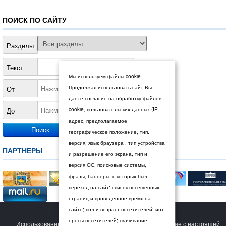
ПОИСК ПО САЙТУ
Разделы
Текст
Мы используем файлы cookie.
Продолжая использовать сайт Вы
От
даете согласие на обработку файлов
До
cookie, пользовательских данных (IP-
адрес; предполагаемое
географическое положение; тип.
версия, язык браузера : тип устройства
ПАРТНЕРЫ
и разрешение его экрана; тип и
версия ОС; поисковые системы,
фразы, баннеры, с которых был
переход на сайт: список посещенных
страниц и проведенное время на
сайте; пол и возраст посетителей; инт
© 2026 Дума Ставропольского края.
ересы посетителей; скачивание
Использование сайта Пользователем означает согласие с настоящей