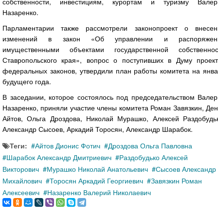
собственности, инвестициям, курортам и туризму Валер
Назаренко.
Парламентарии также рассмотрели законопроект о внесен
изменений в закон «Об управлении и распоряжен
имущественными объектами государственной собственнос
Ставропольского края», вопрос о поступивших в Думу проект
федеральных законов, утвердили план работы комитета на янва
будущего года.
В заседании, которое состоялось под председательством Валер
Назаренко, приняли участие члены комитета Роман Завязкин, Де
Айтов, Ольга Дроздова, Николай Мурашко, Алексей Раздобудьк
Александр Сысоев, Аркадий Торосян, Александр Шарабок.
Теги:
Айтов Дионис Фотич
Дроздова Ольга Павловна
Шарабок Александр Дмитриевич
Раздобудько Алексей
Викторович
Мурашко Николай Анатольевич
Сысоев Александр
Михайлович
Торосян Аркадий Георгиевич
Завязкин Роман
Алексеевич
Назаренко Валерий Николаевич