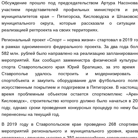
Обсуждение прошло под председательством Артура Насонова
участием представителей профильных министерств и ря
муниципалитетов края – Пятигорска, Кисловодска и Шпаковско
муниципального округа, которые рассказали о ситуации
реализацией регпроекта на своих территориях.
Региональный проект «Спорт – норма жизни» стартовал в 2019 г
в рамках одноименного федерального проекта. За два года бол
582 млн. рублей было направлено на реализацию запланированн
мероприятий. Как сообщил замминистра физической культуры
спорта Ставропольского края Юрий Братишко, за это время 
Ставрополье удалось построить и модернизировать 
спортобъекта и закупить оборудование для футбольного поля
искусственным покрытием и подогревом в Пятигорске. В настоя
время проблемным объектом остается спорткомплекс «Арен
Кисловодск», строительство которого должно было начаться в 2
году, однако сроки проведения конкурсных процедур по нему б
перенесены на текущий год.
В 2019 году в Ставропольском крае проведено 268 спортивн
мероприятий регионального и муниципального уровня, краев
спортсмены приняли участие в 350 всероссийских соревнованиях