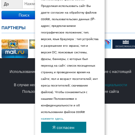
До
Продолжая использовать сайт Вы
даете согласие на обработку файлов
cookie, пользовательских данных (IP-
адрес; предполагаемое
ПАРТНЕРЫ
географическое положение; тип.
версия, язык браузера : тип устройства
и разрешение его экрана; тип и
версия ОС; поисковые системы,
фразы, баннеры, с которых был
© 2026 Дума Ставропольского края.
переход на сайт: список посещенных
Использование сайта Пользователем означает согласие с настоящей
страниц и проведенное время на
Политикой конфиденциальности
.
сайте; пол и возраст посетителей; инт
В случае несогласия с условиями
Политики конфиденциальности
ересы посетителей; скачивание
Пользователь должен прекратить использование сайта
файлов). Чтобы ознакомиться с
нашими Положениями о
конфиденциальности и об
использовании файлов cookie
нажмите здесь
.
Я согласен