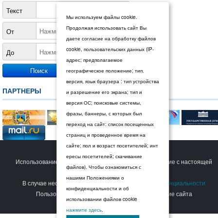
Текст
Мы используем файлы cookie.
Продолжая использовать сайт Вы
От
даете согласие на обработку файлов
cookie, пользовательских данных (IP-
До
адрес; предполагаемое
географическое положение; тип.
версия, язык браузера : тип устройства
ПАРТНЕРЫ
и разрешение его экрана; тип и
версия ОС; поисковые системы,
фразы, баннеры, с которых был
переход на сайт: список посещенных
страниц и проведенное время на
сайте; пол и возраст посетителей; инт
© 2026 Дума Ставропольского края.
ересы посетителей; скачивание
Использование сайта Пользователем означает согласие с настоящей
файлов). Чтобы ознакомиться с
Политикой конфиденциальности
.
нашими Положениями о
В случае несогласия с условиями
Политики конфиденциальности
конфиденциальности и об
Пользователь должен прекратить использование сайта
использовании файлов cookie
нажмите здесь
.