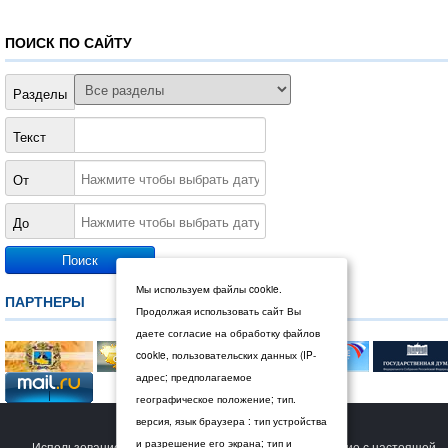
ПОИСК ПО САЙТУ
Разделы
Текст
От
До
Мы используем файлы cookie.
ПАРТНЕРЫ
Продолжая использовать сайт Вы
даете согласие на обработку файлов
cookie, пользовательских данных (IP-
адрес; предполагаемое
географическое положение; тип.
версия, язык браузера : тип устройства
© 2026 Дума Ставропольского края.
и разрешение его экрана; тип и
Использование сайта Пользователем означает согласие с настоящей