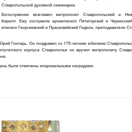
Ставропольской духовной семинарии.
Богослужение возглавил митрополит Ставропольский и Нев
Кирилл. Ему сослужили архиепископ Пятигорский и Черкесски
епископ Георгиевский и Прасковейский Гедеон, преподаватели С
 Юрий Гонтарь. Он поздравил со 175-летним юбилеем Ставропольс
путатского корпуса Ставрополья он вручил митрополиту Ставр
на.
 день были отмечены епархиальными наградами.