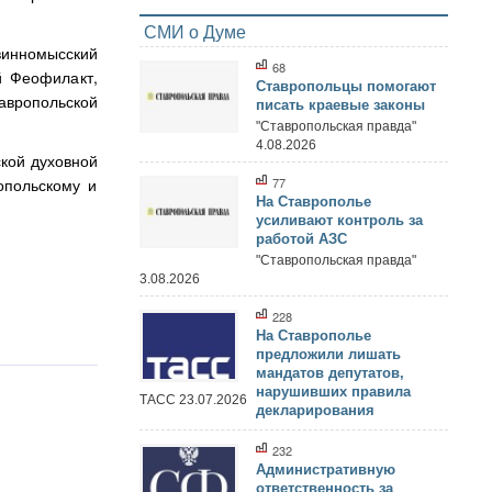
СМИ о Думе
инномысский
68
й Феофилакт,
Ставропольцы помогают
тавропольской
писать краевые законы
"Ставропольская правда"
4.08.2026
кой духовной
опольскому и
77
На Ставрополье
усиливают контроль за
работой АЗС
"Ставропольская правда"
3.08.2026
228
На Ставрополье
предложили лишать
мандатов депутатов,
нарушивших правила
ТАСС 23.07.2026
декларирования
232
Административную
ответственность за