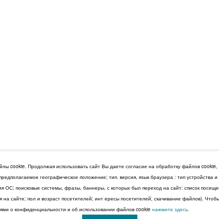
лы cookie. Продолжая использовать сайт Вы даете согласие на обработку файлов cookie,
 предполагаемое географическое положение; тип. версия, язык браузера : тип устройства 
сия ОС; поисковые системы, фразы, баннеры, с которых был переход на сайт: список посещ
 на сайте; пол и возраст посетителей; инт ересы посетителей; скачивание файлов). Чтоб
ми о конфиденциальности и об использовании файлов cookie
нажмите здесь
.
© 2026 Дума Ставропольского края.