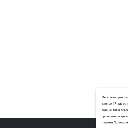
Мы используем фай
данных (IP-адрес;
экрана; тип и вер
проведенное время
нашими Положения