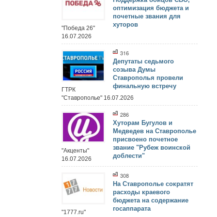
оптимизация бюджета и
почетные звания для
хуторов
"Победа 26"
16.07.2026
316
Депутаты седьмого
созыва Думы
Ставрополья провели
финальную встречу
ГТРК
"Ставрополье" 16.07.2026
286
Хуторам Бугулов и
Медведев на Ставрополье
присвоено почетное
звание "Рубеж воинской
"Акценты"
доблести"
16.07.2026
308
На Ставрополье сократят
расходы краевого
бюджета на содержание
госаппарата
"1777.ru"