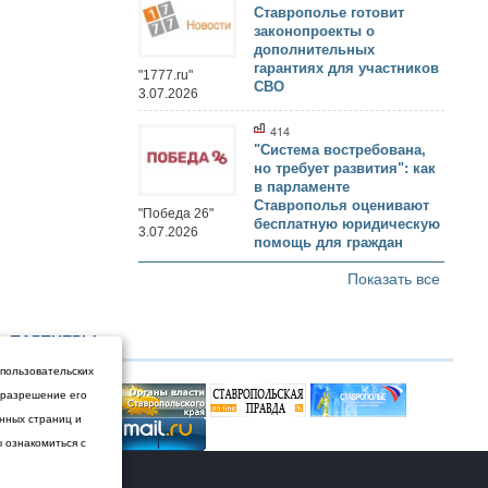
Ставрополье готовит
законопроекты о
дополнительных
гарантиях для участников
"1777.ru"
СВО
3.07.2026
414
"Система востребована,
но требует развития": как
в парламенте
Ставрополья оценивают
"Победа 26"
бесплатную юридическую
3.07.2026
помощь для граждан
Показать все
ПАРТНЕРЫ
 пользовательских
и разрешение его
енных страниц и
ы ознакомиться с