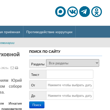
ая приёмная
Противодействие коррупции
 семинарии
ПОИСК ПО САЙТУ
уховной
Разделы
я
2021г.
Текст
ениям Юрий
От
ком соборе
ва.
До
ля Игнатия
о покровителя