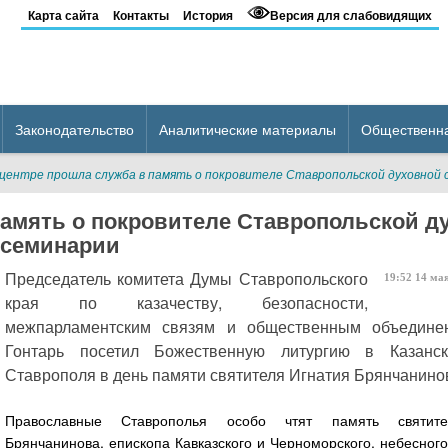
Карта сайта
Контакты
История
Версия для слабовидящих
Законодательство
Аналитические материалы
Общественн
 центре прошла служба в память о покровителе Ставропольской духовной
память о покровителе Ставропольской д
семинарии
Председатель комитета Думы Ставропольского
19:52
14
ма
края по казачеству, безопасности,
межпарламентским связям и общественным объедин
Гонтарь посетил Божественную литургию в Казанс
Ставрополя в день памяти святителя Игнатия Брянчанино
Православные Ставрополья особо чтят память святите
Брянчанинова, епископа Кавказского и Черноморского, небесног