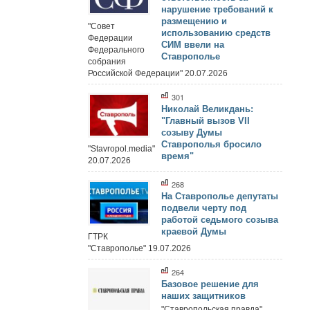
нарушение требований к
размещению и
"Совет
использованию средств
Федерации
СИМ ввели на
Федерального
Ставрополье
собрания
Российской Федерации" 20.07.2026
301
Николай Великдань:
"Главный вызов VII
созыву Думы
Ставрополья бросило
"Stavropol.media"
время"
20.07.2026
268
На Ставрополье депутаты
подвели черту под
работой седьмого созыва
краевой Думы
ГТРК
"Ставрополье" 19.07.2026
264
Базовое решение для
наших защитников
"Ставропольская правда"