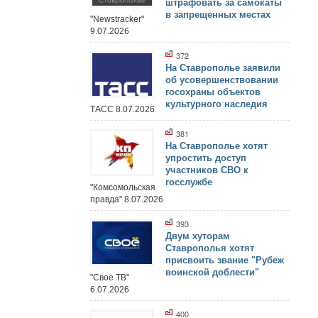
штрафовать за самокаты
в запрещенных местах
"Newstracker"
9.07.2026
372
На Ставрополье заявили
об усовершенствовании
госохраны объектов
культурного наследия
ТАСС 8.07.2026
381
На Ставрополье хотят
упростить доступ
участников СВО к
госслужбе
"Комсомольская
правда" 8.07.2026
393
Двум хуторам
Ставрополья хотят
присвоить звание "Рубеж
воинской доблести"
"Свое ТВ"
6.07.2026
400