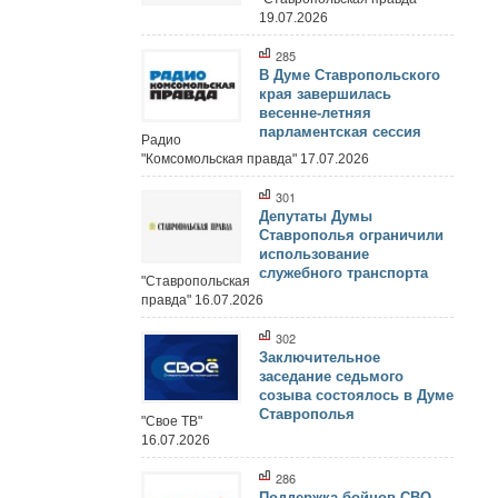
19.07.2026
285
В Думе Ставропольского
края завершилась
весенне-летняя
парламентская сессия
Радио
"Комсомольская правда" 17.07.2026
301
Депутаты Думы
Ставрополья ограничили
использование
служебного транспорта
"Ставропольская
правда" 16.07.2026
302
Заключительное
заседание седьмого
созыва состоялось в Думе
Ставрополья
"Свое ТВ"
16.07.2026
286
Поддержка бойцов СВО,