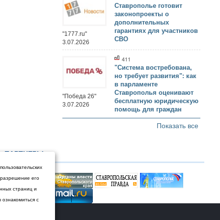
Ставрополье готовит
законопроекты о
дополнительных
гарантиях для участников
"1777.ru"
СВО
3.07.2026
411
"Система востребована,
но требует развития": как
в парламенте
Ставрополья оценивают
"Победа 26"
бесплатную юридическую
3.07.2026
помощь для граждан
Показать все
ПАРТНЕРЫ
 пользовательских
и разрешение его
енных страниц и
ы ознакомиться с