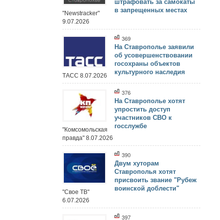
штрафовать за самокаты
в запрещенных местах
"Newstracker"
9.07.2026
369
На Ставрополье заявили
об усовершенствовании
госохраны объектов
культурного наследия
ТАСС 8.07.2026
376
На Ставрополье хотят
упростить доступ
участников СВО к
госслужбе
"Комсомольская
правда" 8.07.2026
390
Двум хуторам
Ставрополья хотят
присвоить звание "Рубеж
воинской доблести"
"Свое ТВ"
6.07.2026
397