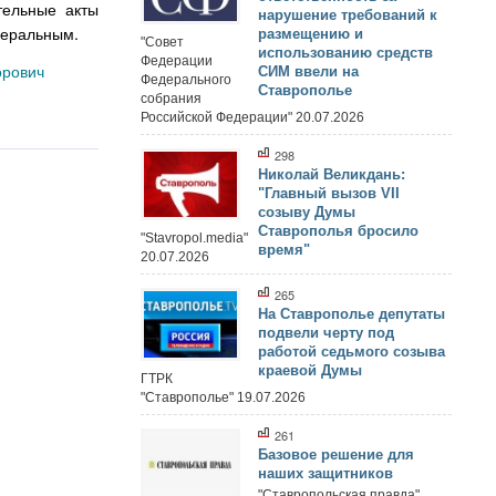
тельные акты
нарушение требований к
деральным.
размещению и
"Совет
использованию средств
Федерации
орович
СИМ ввели на
Федерального
Ставрополье
собрания
Российской Федерации" 20.07.2026
298
Николай Великдань:
"Главный вызов VII
созыву Думы
Ставрополья бросило
"Stavropol.media"
время"
20.07.2026
265
На Ставрополье депутаты
подвели черту под
работой седьмого созыва
краевой Думы
ГТРК
"Ставрополье" 19.07.2026
261
Базовое решение для
наших защитников
"Ставропольская правда"