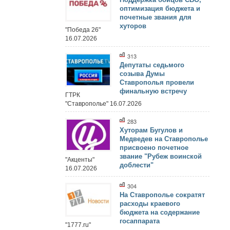
оптимизация бюджета и
почетные звания для
хуторов
"Победа 26"
16.07.2026
313
Депутаты седьмого
созыва Думы
Ставрополья провели
финальную встречу
ГТРК
"Ставрополье" 16.07.2026
283
Хуторам Бугулов и
Медведев на Ставрополье
присвоено почетное
звание "Рубеж воинской
"Акценты"
доблести"
16.07.2026
304
На Ставрополье сократят
расходы краевого
бюджета на содержание
госаппарата
"1777.ru"