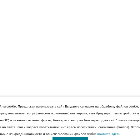
лы cookie. Продолжая использовать сайт Вы даете согласие на обработку файлов cookie,
 предполагаемое географическое положение; тип. версия, язык браузера : тип устройства 
сия ОС; поисковые системы, фразы, баннеры, с которых был переход на сайт: список посещ
 на сайте; пол и возраст посетителей; инт ересы посетителей; скачивание файлов). Чтоб
ми о конфиденциальности и об использовании файлов cookie
нажмите здесь
.
© 2026 Дума Ставропольского края.