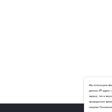
Мы используем фай
данных (IP-адрес;
экрана; тип и вер
проведенное время
нашими Положения