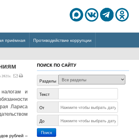
ая приёмная
Противодействие коррупции
ениям
ПОИСК ПО САЙТУ
я
2021г.
Разделы
 налогам и
Текст
обязанности
края Лариса
От
ательством
До
рдов рублей –