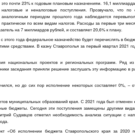
это почти 23% к годовым плановым назначениям. 16,1 миллиарда
налоговые и неналоговые поступления. Прозвучало, что по
аналогичным периодом прошлого года наблюдается перевыпо
практически по всем видам налогов. Расходы за первые три мес
атель на 7 миллиардов рублей, и составляет 20,6% к плану.
 с этого года федеральное казначейство будет перечислять в бюд
тими средствами. В казну Ставрополья за первый квартал 2021 г
ия национальных проектов и региональных программ. Ряд из
стники заседания приняли решение заслушать эту информацию в р
ончился, но до сих пор исполнение некоторых составляет 0%, – 
етов муниципальных образований края. С 2021 года был отменен 
ные бюджеты. Сегодня эти поступления замещены другими вида
итрий Судавцов отметил необходимость анализа ситуации с на
ода.
ект «Об исполнении бюджета Ставропольского края за 2020 г