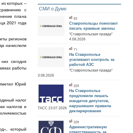
 из которых –
СМИ о Думе
 сравнению с
лнение плана
63
яца 2021 года
Ставропольцы помогают
писать краевые законы
"Ставропольская правда"
жеты регионов
4.08.2026
ода начислили
71
На Ставрополье
усиливают контроль за
 них сегодня
работой АЗС
амках работы
"Ставропольская правда"
3.08.2026
отметил Юрий
225
На Ставрополье
предложили лишать
единый налог
мандатов депутатов,
ми налогов и
нарушивших правила
ТАСС 23.07.2026
декларирования
полняемостью
229
Административную
од», который
ответственность за