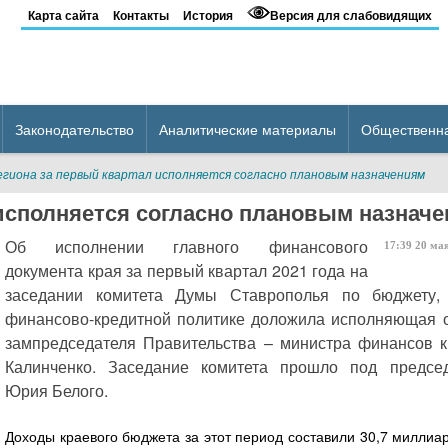
Карта сайта
Контакты
История
Версия для слабовидящих
Законодательство
Аналитические материалы
Общественн
гиона за первый квартал исполняется согласно плановым назначениям
исполняется согласно плановым назнач
Об исполнении главного финансового
17:39
20
ма
документа края за первый квартал 2021 года на
заседании комитета Думы Ставрополья по бюджету,
финансово-кредитной политике доложила исполняющая 
зампредседателя Правительства – министра финансов 
Калинченко. Заседание комитета прошло под председ
Юрия Белого.
Доходы краевого бюджета за этот период составили 30,7 миллиа