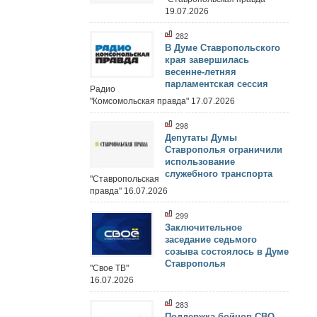
19.07.2026
282
В Думе Ставропольского
края завершилась
весенне-летняя
парламентская сессия
Радио
"Комсомольская правда" 17.07.2026
298
Депутаты Думы
Ставрополья ограничили
использование
служебного транспорта
"Ставропольская
правда" 16.07.2026
299
Заключительное
заседание седьмого
созыва состоялось в Думе
Ставрополья
"Свое ТВ"
16.07.2026
283
Поддержка бойцов СВО,