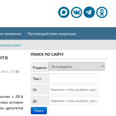
ая приёмная
Противодействие коррупции
польских школ
ПОИСК ПО САЙТУ
нта
Разделы
т
2023г.
Текст
От
оллег с 29-й
До
лась история
ры депутатов