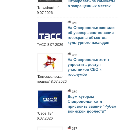
штрафовать за самокаты
в запрещенных местах
"Newstracker"
9.07.2026
359
На Ставрополье заявили
об усовершенствовании
госохраны объектов
культурного наследия
ТАСС 8.07.2026
366
На Ставрополье хотят
упростить доступ
участников СВО к
госслужбе
"Комсомольская
правда" 8.07.2026
380
Двум хуторам
Ставрополья хотят
присвоить звание "Рубеж
воинской доблести"
"Свое ТВ"
6.07.2026
387