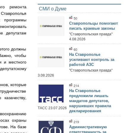
го ремонта
СМИ о Думе
Ставрополья
50
х программы
Ставропольцы помогают
емонтировать
писать краевые законы
ие депутатам
"Ставропольская правда"
4.08.2026
 этого должны
60
Важно, чтобы
На Ставрополье
усиливают контроль за
и и местного
работой АЗС
депутатскому
"Ставропольская правда"
3.08.2026
онов, которые
214
трудничестве
На Ставрополье
предложили лишать
казачеству,
мандатов депутатов,
нарушивших правила
ТАСС 23.07.2026
декларирования
авоохранению
росах охраны
219
ове. На базе
Административную
ответственность за