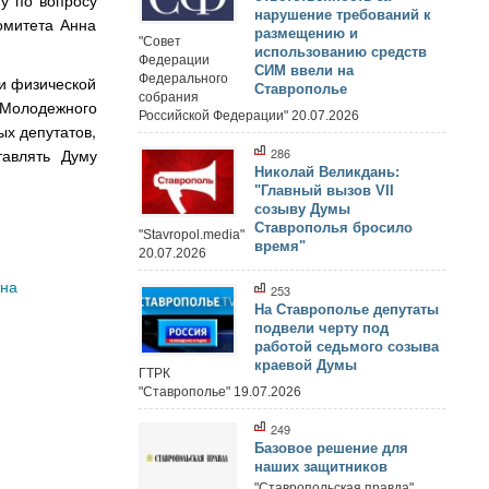
му по вопросу
нарушение требований к
омитета Анна
размещению и
"Совет
использованию средств
Федерации
СИМ ввели на
Федерального
 и физической
Ставрополье
собрания
 Молодежного
Российской Федерации" 20.07.2026
ых депутатов,
286
тавлять Думу
Николай Великдань:
"Главный вызов VII
созыву Думы
Ставрополья бросило
"Stavropol.media"
время"
20.07.2026
ина
253
На Ставрополье депутаты
подвели черту под
работой седьмого созыва
краевой Думы
ГТРК
"Ставрополье" 19.07.2026
249
Базовое решение для
наших защитников
"Ставропольская правда"