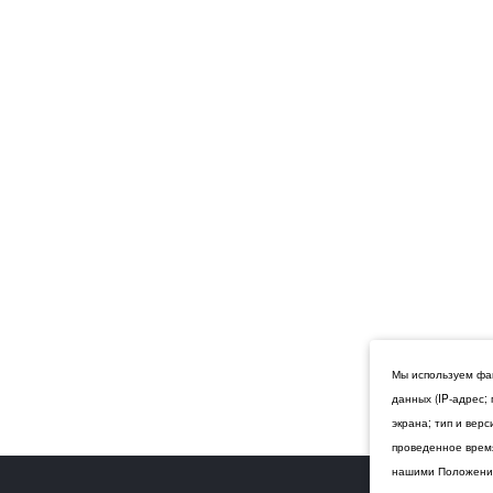
Мы используем фай
данных (IP-адрес;
экрана; тип и вер
проведенное время
нашими Положения