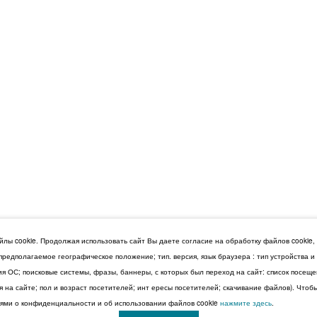
лы cookie. Продолжая использовать сайт Вы даете согласие на обработку файлов cookie,
 предполагаемое географическое положение; тип. версия, язык браузера : тип устройства 
сия ОС; поисковые системы, фразы, баннеры, с которых был переход на сайт: список посещ
 на сайте; пол и возраст посетителей; инт ересы посетителей; скачивание файлов). Чтоб
ми о конфиденциальности и об использовании файлов cookie
нажмите здесь
.
© 2026 Дума Ставропольского края.