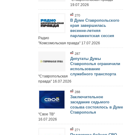
19.07.2026
270
В Думе Ставропольского
края завершилась
весенне-летняя
парламентская сессия
Радио
"Комсомольская правда" 17.07.2026
287
Депутаты Думы
Ставрополья ограничили
использование
служебного транспорта
"Ставропольская
правда" 16.07.2026
288
Заключительное
заседание седьмого
созыва состоялось в Думе
Ставрополья
"Свое ТВ"
16.07.2026
271
Поддержка бойцов СВО,