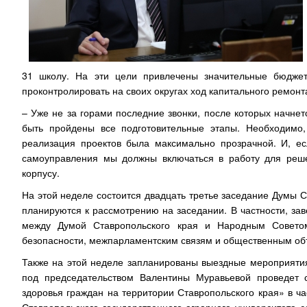
31 школу. На эти цели привлечены значительные бюдже
проконтролировать на своих округах ход капитального ремонт
– Уже не за горами последние звонки, после которых начне
быть пройдены все подготовительные этапы. Необходимо,
реализация проектов была максимально прозрачной. И, ес
самоуправления мы должны включаться в работу для реше
корпусу.
На этой неделе состоится двадцать третье заседание Думы С
планируются к рассмотрению на заседании. В частности, за
между Думой Ставропольского края и Народным Советом
безопасности, межпарламентским связям и общественным о
Также на этой неделе запланированы выездные мероприятия
под председательством Валентины Муравьевой проведет 
здоровья граждан на территории Ставропольского края» в ч