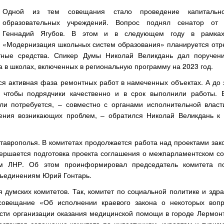
Одной из тем совещания стало проведение капитально
образовательных учреждений. Вопрос поднял сенатор от 
Геннадий Ягубов. В этом и в следующем году в рамка
«Модернизация школьных систем образования» планируется отр
тные средства. Спикер Думы Николай Великдань дал поручен
а в школах, включенных в региональную программу на 2023 год.
тся активная фаза ремонтных работ в намеченных объектах. А до
 чтобы подрядчики качественно и в срок выполнили работы. 
ли потребуется, – совместно с органами исполнительной власт
ния возникающих проблем, – обратился Николай Великдань к 
таврополья. В комитетах продолжается работа над проектами зак
вершается подготовка проекта соглашения о межпарламентском со
 ЛНР. Об этом проинформировал председатель комитета по 
бъединениям Юрий Гонтарь.
 думских комитетов. Так, комитет по социальной политике и здр
совещание «Об исполнении краевого закона о некоторых воп
асти организации оказания медицинской помощи в городе Лермонт