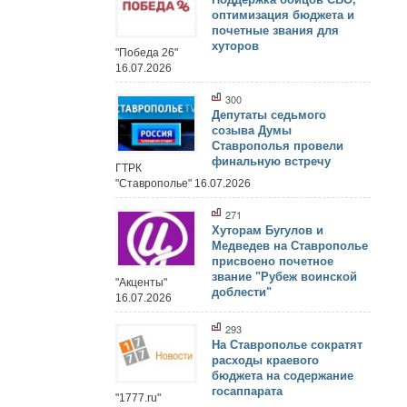
оптимизация бюджета и
почетные звания для
хуторов
"Победа 26"
16.07.2026
300
Депутаты седьмого
созыва Думы
Ставрополья провели
финальную встречу
ГТРК
"Ставрополье" 16.07.2026
271
Хуторам Бугулов и
Медведев на Ставрополье
присвоено почетное
звание "Рубеж воинской
"Акценты"
доблести"
16.07.2026
293
На Ставрополье сократят
расходы краевого
бюджета на содержание
госаппарата
"1777.ru"