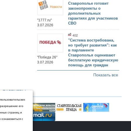
Ставрополье готовит
законопроекты о
дополнительных
гарантиях для участников
"1777.ru"
СВО
3.07.2026
402
"Система востребована,
но требует развития": как
в парламенте
Ставрополья оценивают
"Победа 26"
бесплатную юридическую
3.07.2026
помощь для граждан
Показать все
ПАРТНЕРЫ
 пользовательских
и разрешение его
енных страниц и
ы ознакомиться с