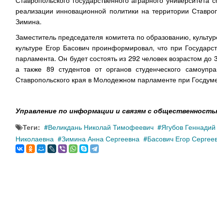
Ставропольского государственного аграрного университета 
реализации инновационной политики на территории Ставроп
Зимина.
Заместитель председателя комитета по образованию, культу
культуре Егор Басович проинформировал, что при Государ
парламента. Он будет состоять из 292 человек возрастом до 
а также 89 студентов от органов студенческого самоупр
Ставропольского края в Молодежном парламенте при Госдуме
Управление по информации и связям с общественност
Теги:
Великдань Николай Тимофеевич
Ягубов Геннадий
Николаевна
Зимина Анна Сергеевна
Басович Егор Сергее