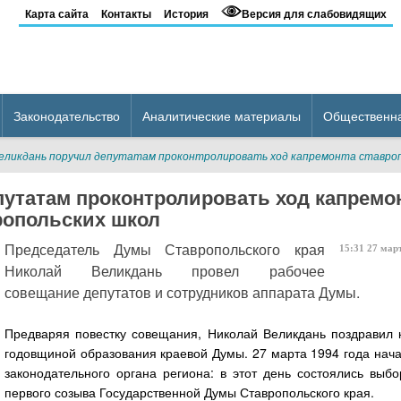
Карта сайта
Контакты
История
Версия для слабовидящих
Законодательство
Аналитические материалы
Общественн
еликдань поручил депутатам проконтролировать ход капремонта ставро
утатам проконтролировать ход капремо
ропольских школ
Председатель Думы Ставропольского края
15:31
27
мар
Николай Великдань провел рабочее
совещание депутатов и сотрудников аппарата Думы.
Предваряя повестку совещания, Николай Великдань поздравил к
годовщиной образования краевой Думы. 27 марта 1994 года нача
законодательного органа региона: в этот день состоялись выбо
первого созыва Государственной Думы Ставропольского края.