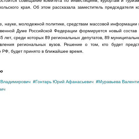
состоится совещание комитета по инвестициям, курортам и туриз
ольского края. Об этом рассказала заместитель председателя к
ре, науке, молодежной политике, средствам массовой информации
ственной Думе Российской Федерации формируется новый состав
35 лет, среди которых 89 региональных депутатов, 89 муниципальн
авления региональных вузов. Решение о том, кто будет предс
 РФ, будет принято в ближайшее время.
ью
 Владимирович
Гонтарь Юрий Афанасьевич
Муравьева Валент
вич