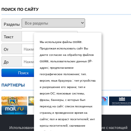
ПОИСК ПО САЙТУ
Разделы
Текст
Мы используем файлы cookie.
Продолжая использовать сайт Вы
От
даете согласие на обработку файлов
До
cookie, пользовательских данных (IP-
адрес; предполагаемое
географическое положение; тип.
версия, язык браузера : тип устройства
ПАРТНЕРЫ
и разрешение его экрана; тип и
версия ОС; поисковые системы,
фразы, баннеры, с которых был
переход на сайт: список посещенных
страниц и проведенное время на
сайте; пол и возраст посетителей; инт
© 2026 Дума Ставропольского края.
ересы посетителей; скачивание
Использование сайта Пользователем означает согласие с настоящей