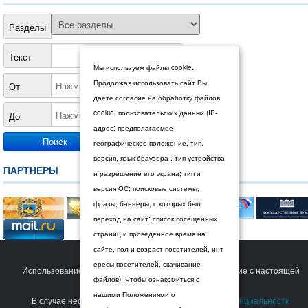
Разделы
Текст
Мы используем файлы cookie.
Продолжая использовать сайт Вы
От
даете согласие на обработку файлов
cookie, пользовательских данных (IP-
До
адрес; предполагаемое
географическое положение; тип.
версия, язык браузера : тип устройства
ПАРТНЕРЫ
и разрешение его экрана; тип и
версия ОС; поисковые системы,
фразы, баннеры, с которых был
переход на сайт: список посещенных
страниц и проведенное время на
сайте; пол и возраст посетителей; инт
© 2026 Дума Ставропольского края.
ересы посетителей; скачивание
Использование сайта Пользователем означает согласие с настоящей
файлов). Чтобы ознакомиться с
Политикой конфиденциальности
.
нашими Положениями о
В случае несогласия с условиями
Политики конфиденциальности