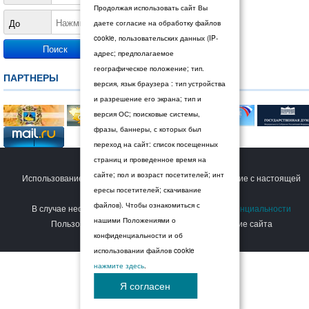
Продолжая использовать сайт Вы
До
даете согласие на обработку файлов
cookie, пользовательских данных (IP-
адрес; предполагаемое
географическое положение; тип.
ПАРТНЕРЫ
версия, язык браузера : тип устройства
и разрешение его экрана; тип и
версия ОС; поисковые системы,
фразы, баннеры, с которых был
переход на сайт: список посещенных
страниц и проведенное время на
© 2026 Дума Ставропольского края.
сайте; пол и возраст посетителей; инт
Использование сайта Пользователем означает согласие с настоящей
ересы посетителей; скачивание
Политикой конфиденциальности
.
файлов). Чтобы ознакомиться с
В случае несогласия с условиями
Политики конфиденциальности
нашими Положениями о
Пользователь должен прекратить использование сайта
конфиденциальности и об
использовании файлов cookie
нажмите здесь
.
Я согласен