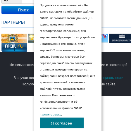
Продолжая использовать сайт Вы
даете согласие на обработку файлов
cookie, пользовательских данных (IP-
ПАРТНЕРЫ
адрес; предполагаемое
географическое положение; тип.
версия, язык браузера : тип устройства
и разрешение его экрана; тип и
версия ОС; поисковые системы,
фразы, баннеры, с которых был
© 2026 Дума Ставропольского края.
переход на сайт: список посещенных
Использование сайта Пользователем означает согласие с настоящей
страниц и проведенное время на
Политикой конфиденциальности
.
сайте; пол и возраст посетителей; инт
В случае несогласия с условиями
Политики конфиденциальности
ересы посетителей; скачивание
Пользователь должен прекратить использование сайта
файлов). Чтобы ознакомиться с
нашими Положениями о
конфиденциальности и об
использовании файлов cookie
нажмите здесь
.
Я согласен