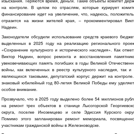
изыскания. Теряются время, деньги. Такие объекты комитет дер
на контроле. В целом по отраслям, которые курирует комите
финансирование идет на увеличение, что, надеюсь, положитель
отразится на жизни жителей края, – прокомментировал Викт
Надеин.
Законодатели обсудили использование средств краевого бюджет
выделенных в 2025 году на реализацию регионального проек
«Сохранение культурного и исторического наследия». Как отме
Виктор Надеин, вопрос ремонта и восстановления памятнико
увековечивающих память погибших в годы Великой Отечественн
войны, как включенных в реестр культурного наследия, так и 
являющихся таковыми, депутатский корпус держит на контроле.
знаковый юбилейный год 80-летия Великой Победы ему уделяет
особое внимание.
Прозвучало, что в 2025 году выделено более 54 миллионов руб
на ремонт трех объектов в станице Лысогорской Георгиевско
округа, поселке Иноземцево и селе Эдиссия Курского округ
Помимо этого запланирован ремонт мемориала, посвященно
участникам гражданской войны в Железноводске.