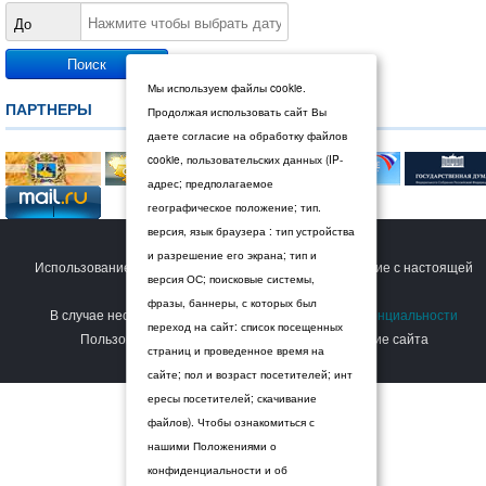
До
Мы используем файлы cookie.
ПАРТНЕРЫ
Продолжая использовать сайт Вы
даете согласие на обработку файлов
cookie, пользовательских данных (IP-
адрес; предполагаемое
географическое положение; тип.
версия, язык браузера : тип устройства
© 2026 Дума Ставропольского края.
и разрешение его экрана; тип и
Использование сайта Пользователем означает согласие с настоящей
версия ОС; поисковые системы,
Политикой конфиденциальности
.
фразы, баннеры, с которых был
В случае несогласия с условиями
Политики конфиденциальности
переход на сайт: список посещенных
Пользователь должен прекратить использование сайта
страниц и проведенное время на
сайте; пол и возраст посетителей; инт
ересы посетителей; скачивание
файлов). Чтобы ознакомиться с
нашими Положениями о
конфиденциальности и об