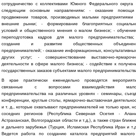
сотрудничество с коллективами Южного Федерального округа 
следующим основным направлениям: - оказание помощи
продвижении товаров, производимых малыми предприятиями 
внешние рынки; - формирование благоприятных социальн
условий и общественного мнения о малом бизнесе; - обучение
переподготовка кадров для малого предпринимательства;
создание и развитие общественных объединен
предпринимателей; - оказание информационных, консультативны
других услуг; - совершенствование выставочно-ярмарочн
деятельности в сфере малого бизнеса; - содействие к получен
государственных заказов субъектами малого предпринимательств
В крае практически еженедельно проводятся мероприяти
связанные с вопросами взаимодействия мало
предпринимательства на различных уровнях - семинары, съезд
конференции, круглые столы, ярмарочно-выставочная деятельно
и т. д., которые охватывают предпринимателей не только края, н
соседних регионов (Республика Северная Осетия - Алани
Астраханская, Волгоградская области и т.д.), а также стран ближн
и дальнего зарубежья (Турция, Исламская Республика Иран и т.д
Ведется работа по созданию каталога предприятий малого