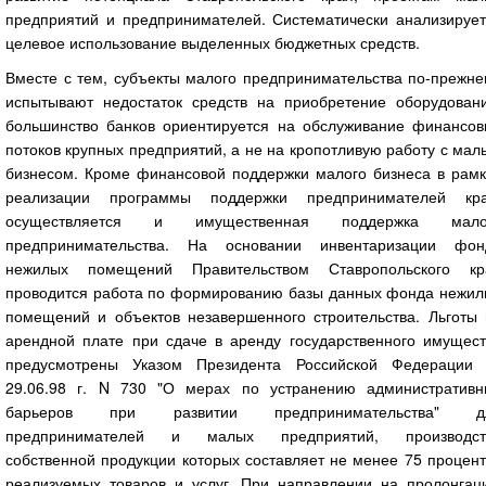
предприятий и предпринимателей. Систематически анализирует
целевое использование выделенных бюджетных средств.
Вместе с тем, субъекты малого предпринимательства по-прежне
испытывают недостаток средств на приобретение оборудовани
большинство банков ориентируется на обслуживание финансов
потоков крупных предприятий, а не на кропотливую работу с ма
бизнесом. Кроме финансовой поддержки малого бизнеса в рамк
реализации программы поддержки предпринимателей кра
осуществляется и имущественная поддержка мало
предпринимательства. На основании инвентаризации фон
нежилых помещений Правительством Ставропольского кр
проводится работа по формированию базы данных фонда нежил
помещений и объектов незавершенного строительства. Льготы 
арендной плате при сдаче в аренду государственного имущест
предусмотрены Указом Президента Российской Федерации 
29.06.98 г. N 730 "О мерах по устранению административн
барьеров при развитии предпринимательства" д
предпринимателей и малых предприятий, производст
собственной продукции которых составляет не менее 75 процен
реализуемых товаров и услуг. При направлении на пролонгац