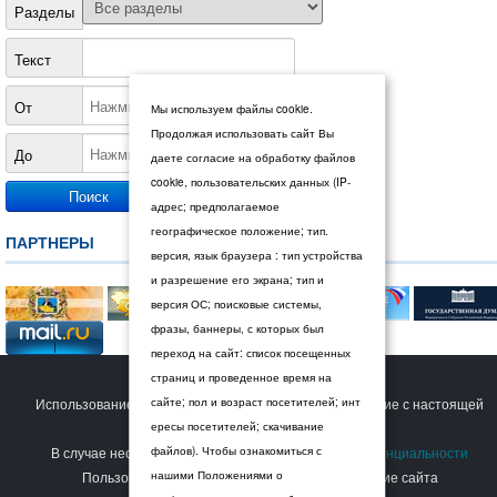
Разделы
Текст
От
Мы используем файлы cookie.
Продолжая использовать сайт Вы
До
даете согласие на обработку файлов
cookie, пользовательских данных (IP-
адрес; предполагаемое
географическое положение; тип.
ПАРТНЕРЫ
версия, язык браузера : тип устройства
и разрешение его экрана; тип и
версия ОС; поисковые системы,
фразы, баннеры, с которых был
переход на сайт: список посещенных
© 2026 Дума Ставропольского края.
страниц и проведенное время на
Использование сайта Пользователем означает согласие с настоящей
сайте; пол и возраст посетителей; инт
ересы посетителей; скачивание
Политикой конфиденциальности
.
В случае несогласия с условиями
файлов). Чтобы ознакомиться с
Политики конфиденциальности
Пользователь должен прекратить использование сайта
нашими Положениями о