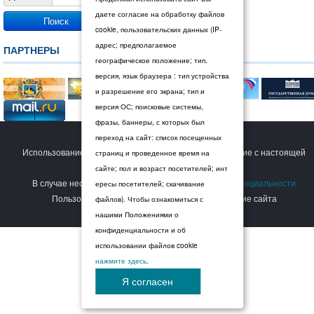
даете согласие на обработку файлов
cookie, пользовательских данных (IP-
адрес; предполагаемое
ПАРТНЕРЫ
географическое положение; тип.
версия, язык браузера : тип устройства
и разрешение его экрана; тип и
версия ОС; поисковые системы,
фразы, баннеры, с которых был
© 2026 Дума Ставропольского края.
переход на сайт: список посещенных
Использование сайта Пользователем означает согласие с настоящей
страниц и проведенное время на
Политикой конфиденциальности
.
сайте; пол и возраст посетителей; инт
В случае несогласия с условиями
Политики конфиденциальности
ересы посетителей; скачивание
Пользователь должен прекратить использование сайта
файлов). Чтобы ознакомиться с
нашими Положениями о
конфиденциальности и об
использовании файлов cookie
нажмите здесь
.
Я согласен