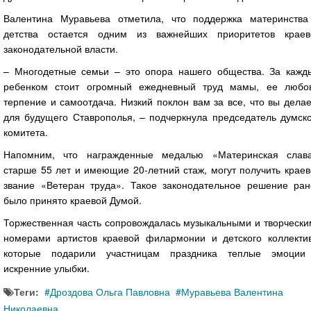
Валентина Муравьева отметила, что поддержка материнства
детства остается одним из важнейших приоритетов краев
законодательной власти.
– Многодетные семьи – это опора нашего общества. За кажд
ребенком стоит огромный ежедневный труд мамы, ее любов
терпение и самоотдача. Низкий поклон вам за все, что вы дела
для будущего Ставрополья, – подчеркнула председатель думско
комитета.
Напомним, что награжденные медалью «Материнская слава
старше 55 лет и имеющие 20-летний стаж, могут получить крае
звание «Ветеран труда». Такое законодательное решение ран
было принято краевой Думой.
Торжественная часть сопровождалась музыкальными и творчески
номерами артистов краевой филармонии и детского коллектив
которые подарили участницам праздника теплые эмоции
искренние улыбки.
Теги:
Дроздова Ольга Павловна
Муравьева Валентина
Николаевна