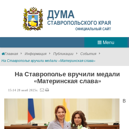
Menu
Главная
Информация
Публикации
События
На Ставрополье вручили медали «Материнская слава»
На Ставрополье вручили медали
«Материнская слава»
15:14
28
нояб
2025г.
В