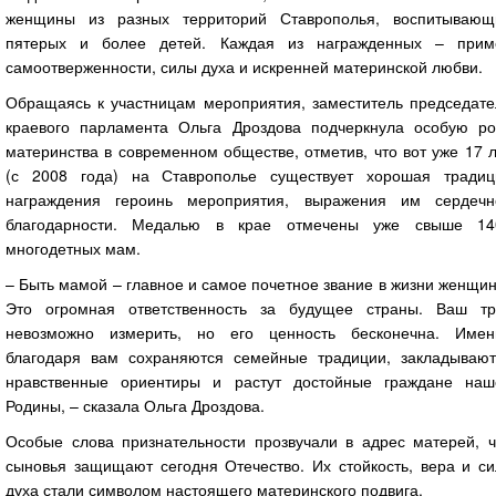
женщины из разных территорий Ставрополья, воспитывающ
пятерых и более детей. Каждая из награжденных – прим
самоотверженности, силы духа и искренней материнской любви.
Обращаясь к участницам мероприятия, заместитель председате
краевого парламента Ольга Дроздова подчеркнула особую ро
материнства в современном обществе, отметив, что вот уже 17 
(с 2008 года) на Ставрополье существует хорошая традиц
награждения героинь мероприятия, выражения им сердечн
благодарности. Медалью в крае отмечены уже свыше 14
многодетных мам.
– Быть мамой – главное и самое почетное звание в жизни женщи
Это огромная ответственность за будущее страны. Ваш тр
невозможно измерить, но его ценность бесконечна. Имен
благодаря вам сохраняются семейные традиции, закладывают
нравственные ориентиры и растут достойные граждане наш
Родины, – сказала Ольга Дроздова.
Особые слова признательности прозвучали в адрес матерей, ч
сыновья защищают сегодня Отечество. Их стойкость, вера и си
духа стали символом настоящего материнского подвига.