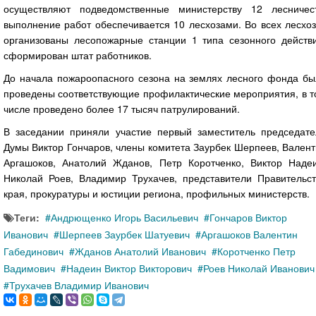
осуществляют подведомственные министерству 12 лесничест
выполнение работ обеспечивается 10 лесхозами. Во всех лесхо
организованы лесопожарные станции 1 типа сезонного действи
сформирован штат работников.
До начала пожароопасного сезона на землях лесного фонда бы
проведены соответствующие профилактические мероприятия, в т
числе проведено более 17 тысяч патрулирований.
В заседании приняли участие первый заместитель председате
Думы Виктор Гончаров, члены комитета Заурбек Шерпеев, Вален
Аргашоков, Анатолий Жданов, Петр Коротченко, Виктор Надеи
Николай Роев, Владимир Трухачев, представители Правительст
края, прокуратуры и юстиции региона, профильных министерств.
Теги:
Андрющенко Игорь Васильевич
Гончаров Виктор
Иванович
Шерпеев Заурбек Шатуевич
Аргашоков Валентин
Габединович
Жданов Анатолий Иванович
Коротченко Петр
Вадимович
Надеин Виктор Викторович
Роев Николай Иванович
Трухачев Владимир Иванович