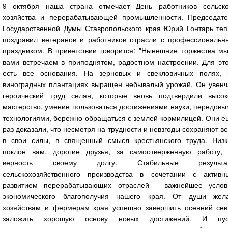
9 октября наша страна отмечает День работников сельско
хозяйства и перерабатывающей промышленности. Председате
Государственной Думы Ставропольского края Юрий Гонтарь теп
поздравил ветеранов и работников отрасли с профессиональн
праздником. В приветствии говорится: "Нынешние торжества мы
вами встречаем в приподнятом, радостном настроении. Для это
есть все основания. На зерновых и свекловичных полях, 
виноградных плантациях выращен небывалый урожай. Он увенч
героический труд селян, которые вновь подтвердили высок
мастерство, умение пользоваться достижениями науки, передов
технологиями, бережно обращаться с землей-кормилицей. Они е
раз доказали, что несмотря на трудности и невзгоды сохраняют в
в свои силы, в священный смысл крестьянского труда. Низк
поклон вам, дорогие друзья, за самоотверженную работу, 
верность своему долгу. Стабильные результа
сельскохозяйственного производства в сочетании с активн
развитием перерабатывающих отраслей - важнейшее услов
экономического благополучия нашего края. От души жел
хозяйствам и фермерам края успешно завершить осенний сев
заложить хорошую основу новых достижений. И пус