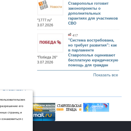
Ставрополье готовит
законопроекты о
дополнительных
гарантиях для участников
"1777.ru"
СВО
3.07.2026
417
"Система востребована,
но требует развития": как
в парламенте
Ставрополья оценивают
"Победа 26"
бесплатную юридическую
3.07.2026
помощь для граждан
Показать все
ПАРТНЕРЫ
 пользовательских
и разрешение его
енных страниц и
ы ознакомиться с