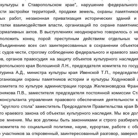
 культуры в Ставропольском крае", нарушение федерального
сти застройки территорий, продажи земель, охраны памятников
ных работ, незаконная приватизация исторических зданий и
татки взаимодействия власти, организаций по охране памятнико
нормативных актов. В выступлениях неоднократно говорилось о н
положить конец порой преступным действиям отдельных чи
бъединению всех сил заинтересованных в сохранении объектов
судов чести, строгому соблюдению федерального и краевого зако
в, органов правосудия на защиту объектов культурного наследия
ропольского края Волошиной Л.Н., председателя комитета по гос
турина А.Д., министра культуры края Ивенской Т.П., председате
ганизации охраны памятников истории и культуры Ходунковой Л
 комитета по культуре администрации города Железноводска Фран
някова П.В., заместителя председателя постоянной комиссии Ст
консультанта управления правового обеспечения деятельности 
 "круглого стола" заместитель Председателя Правительства края 
о краевого закона об объектах культурного наследия. Мы все до
ое мнение. Мы все должны быть законниками и строго разбират
 комитета по социальной политике, науке, курортам, работе с о
о участников за откровенный, заинтересованный разговор, завери