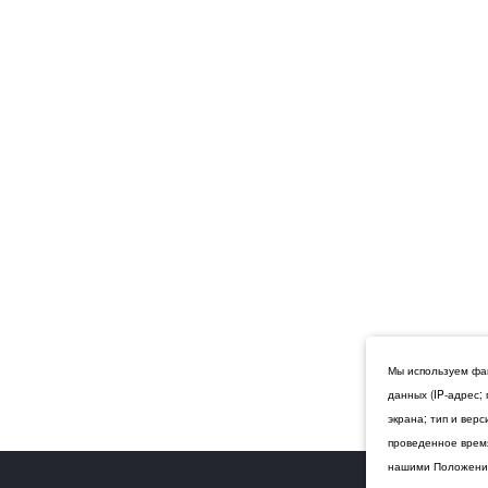
Мы используем фай
данных (IP-адрес;
экрана; тип и вер
проведенное время
нашими Положения