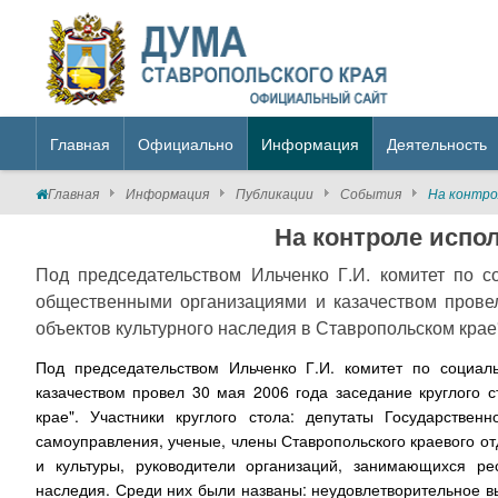
Главная
Официально
Информация
Деятельность
Главная
Информация
Публикации
События
На контро
На контроле испо
Под председательством Ильченко Г.И. комитет по со
общественными организациями и казачеством провел
объектов культурного наследия в Ставропольском крае
Под председательством Ильченко Г.И. комитет по социал
казачеством провел 30 мая 2006 года заседание круглого с
крае". Участники круглого стола: депутаты Государствен
самоуправления, ученые, члены Ставропольского краевого о
и культуры, руководители организаций, занимающихся ре
наследия. Среди них были названы: неудовлетворительное в