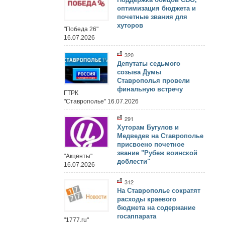
оптимизация бюджета и
почетные звания для
хуторов
"Победа 26"
16.07.2026
320
Депутаты седьмого
созыва Думы
Ставрополья провели
финальную встречу
ГТРК
"Ставрополье" 16.07.2026
291
Хуторам Бугулов и
Медведев на Ставрополье
присвоено почетное
звание "Рубеж воинской
"Акценты"
доблести"
16.07.2026
312
На Ставрополье сократят
расходы краевого
бюджета на содержание
госаппарата
"1777.ru"