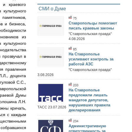
 и краевого
СМИ о Думе
 культурного
 памятников,
75
в и бизнеса,
Ставропольцы помогают
писать краевые законы
еобходимости
"Ставропольская правда"
новников из
4.08.2026
 культурного
нодательства
85
На Ставрополье
 прозвучал в
усиливают контроль за
ударственному
работой АЗС
ля правления
"Ставропольская правда"
.Л., доцента
3.08.2026
гуловой С.С.,
233
авропольской
На Ставрополье
краевой Думы
предложили лишать
мандатов депутатов,
Волошина Л.Н.
нарушивших правила
лжны кричать,
ТАСС 23.07.2026
декларирования
ься с каждым
бщественными
234
Административную
л собравшихся
ответственность за