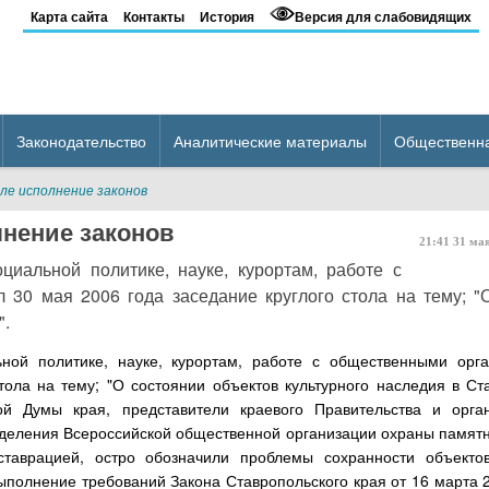
Карта сайта
Контакты
История
Версия для слабовидящих
Законодательство
Аналитические материалы
Общественн
ле исполнение законов
лнение законов
21:41
31
ма
циальной политике, науке, курортам, работе с
 30 мая 2006 года заседание круглого стола на тему; "
".
ьной политике, науке, курортам, работе с общественными орг
тола на тему; "О состоянии объектов культурного наследия в Ст
ной Думы края, представители краевого Правительства и орга
тделения Всероссийской общественной организации охраны памятн
ставрацией, остро обозначили проблемы сохранности объектов
ыполнение требований Закона Ставропольского края от 16 марта 