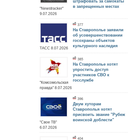
штрафовать за самокаты
в запрещенных местах
"Newstracker"
9.07.2026
377
На Ставрополье заявили
об усовершенствовании
госохраны объектов
культурного наследия
ТАСС 8.07.2026
385
На Ставрополье хотят
упростить доступ
участников СВО к
госслужбе
"Комсомольская
правда" 8.07.2026
396
Двум хуторам
Ставрополья хотят
присвоить звание "Рубеж
воинской доблести"
"Свое ТВ"
6.07.2026
404