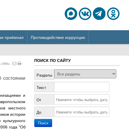
ая приёмная
Противодействие коррупции
ПОИСК ПО САЙТУ
я
2006г.
Разделы
О состоянии
Текст
анизациями и
От
авропольском
нов местного
До
иков истории
 культурного
2006 года "Об