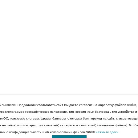
лы cookie. Продолжая использовать сайт Вы даете согласие на обработку файлов cookie,
 предполагаемое географическое положение; тип. версия, язык браузера : тип устройства 
сия ОС; поисковые системы, фразы, баннеры, с которых был переход на сайт: список посещ
 на сайте; пол и возраст посетителей; инт ересы посетителей; скачивание файлов). Чтоб
ми о конфиденциальности и об использовании файлов cookie
нажмите здесь
.
© 2026 Дума Ставропольского края.