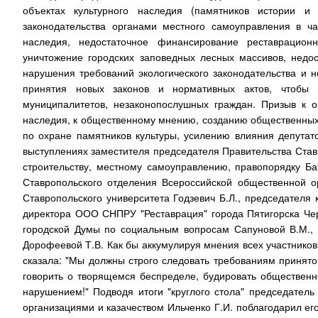
объектах культурного наследия (памятников истории и
законодательства органами местного самоуправления в ча
наследия, недостаточное финансирование реставрацион
уничтожение городских заповедных лесных массивов, недос
нарушения требований экологического законодательства и 
принятия новых законов и нормативных актов, чтобы 
муниципалитетов, незаконопослушных граждан. Призыв к о
наследия, к общественному мнению, созданию общественных 
по охране памятников культуры, усилению влияния депутато
выступлениях заместителя председателя Правительства Став
строительству, местному самоуправлению, правопорядку Ба
Ставропольского отделения Всероссийской общественной ор
Ставропольского университета Годзевич Б.Л., председателя
директора ООО СНПРУ "Реставрация" города Пятигорска Чер
городской Думы по социальным вопросам Сапуновой В.М., 
Дорофеевой Т.В. Как бы аккумулируя мнения всех участников
сказала: "Мы должны строго следовать требованиям принятог
говорить о творящемся беспределе, будировать общественн
нарушением!" Подводя итоги "круглого стола" председатель
организациями и казачеством Ильченко Г.И. поблагодарил ег