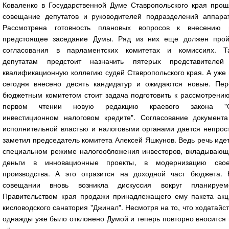
Коваленко в Государственной Думе Ставропольского края прош
совещание депутатов и руководителей подразделений аппарат
Рассмотрена готовность плановых вопросов к внесению 
предстоящее заседание Думы. Ряд из них еще должен прой
согласования в парламентских комитетах и комиссиях. Та
депутатам предстоит назначить пятерых представителей
квалификационную коллегию судей Ставропольского края. А уже
сегодня внесено десять кандидатур и ожидаются новые. Пер
бюджетным комитетом стоит задача подготовить к рассмотрению
первом чтении новую редакцию краевого закона "
инвестиционном налоговом кредите". Согласование документа
исполнительной властью и налоговыми органами дается непрост
заметил председатель комитета Алексей Яшкунов. Ведь речь иде
специальном режиме налогообложения инвесторов, вкладывающ
деньги в инновационные проекты, в модернизацию свое
производства. А это отразится на доходной част бюджета. 
совещании вновь возникла дискуссия вокруг планируем
Правительством края продажи принадлежащего ему пакета акц
кисловодского санатория "Джинал". Несмотря на то, что ходатайс
однажды уже было отклонено Думой и теперь повторно вносится