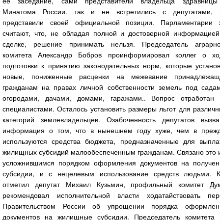
её заседание, сами представители владельца здравницы
Минатома России. так и не встретились с депутатами, 
представили своей официальной позиции. Парламентарии 
считают, что, не обладая полной и достоверной информацией
сделке, решение принимать нельзя. Председатель аграрно
комитета Александр Бобров проинформировал коллег о хо
подготовки к принятию законодательных норм, которые установ
новые, пониженные расценки на межевание принадлежащ
гражданам на правах личной собственности земель под садам
огородами, дачами, домами, гаражами.. Вопрос отработан 
специалистами. Осталось установить размеры льгот для различ
категорий землевладельцев. Озабоченность депутатов вызва
информация о том, что в нынешнем году хуже, чем в прежд
используются средства бюджета, предназначенные для выпла
жилищных субсидий малообеспеченным гражданам. Связано это и
усложнившимся порядком оформления документов на получен
субсидии, и с нецелевым использование средств людьми. К
отметил депутат Михаил Кузьмин, профильный комитет Ду
рекомендовал исполнительной власти ходатайствовать пер
Правительством России об упрощении порядка оформлен
документов на жилищные субсидии. Председатель комитета 