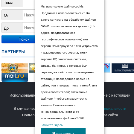
Текст
Мы используем файлы cookie.
Продолжая использовать сайт Вы
От
даете согласие на обработку файлов
cookie, пользовательских данных (IP-
До
адрес; предполагаемое
географическое положение; тип.
версия, язык браузера : тип устройства
ПАРТНЕРЫ
и разрешение его экрана; тип и
версия ОС; поисковые системы,
фразы, баннеры, с которых был
переход на сайт: список посещенных
страниц и проведенное время на
сайте; пол и возраст посетителей; инт
© 2026 Дума Ставропольского края.
ересы посетителей; скачивание
Использование сайта Пользователем означает согласие с настоящей
файлов). Чтобы ознакомиться с
Политикой конфиденциальности
.
нашими Положениями о
В случае несогласия с условиями
Политики конфиденциальности
конфиденциальности и об
Пользователь должен прекратить использование сайта
использовании файлов cookie
нажмите здесь
.
Я согласен