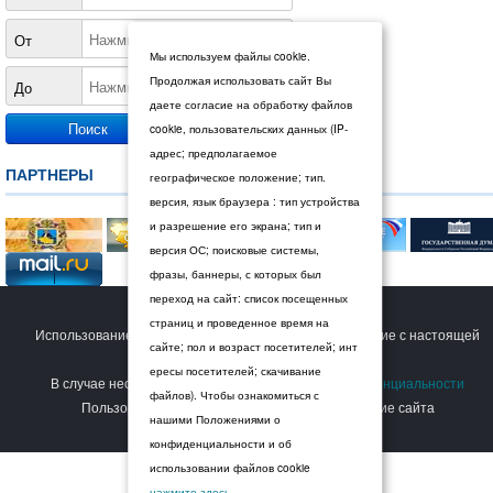
От
Мы используем файлы cookie.
Продолжая использовать сайт Вы
До
даете согласие на обработку файлов
cookie, пользовательских данных (IP-
адрес; предполагаемое
ПАРТНЕРЫ
географическое положение; тип.
версия, язык браузера : тип устройства
и разрешение его экрана; тип и
версия ОС; поисковые системы,
фразы, баннеры, с которых был
переход на сайт: список посещенных
© 2026 Дума Ставропольского края.
страниц и проведенное время на
Использование сайта Пользователем означает согласие с настоящей
сайте; пол и возраст посетителей; инт
Политикой конфиденциальности
.
ересы посетителей; скачивание
В случае несогласия с условиями
Политики конфиденциальности
файлов). Чтобы ознакомиться с
Пользователь должен прекратить использование сайта
нашими Положениями о
конфиденциальности и об
использовании файлов cookie
нажмите здесь
.