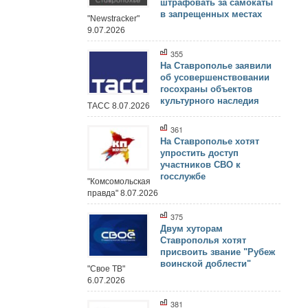
штрафовать за самокаты
в запрещенных местах
"Newstracker"
9.07.2026
355
На Ставрополье заявили
об усовершенствовании
госохраны объектов
культурного наследия
ТАСС 8.07.2026
361
На Ставрополье хотят
упростить доступ
участников СВО к
госслужбе
"Комсомольская
правда" 8.07.2026
375
Двум хуторам
Ставрополья хотят
присвоить звание "Рубеж
воинской доблести"
"Свое ТВ"
6.07.2026
381