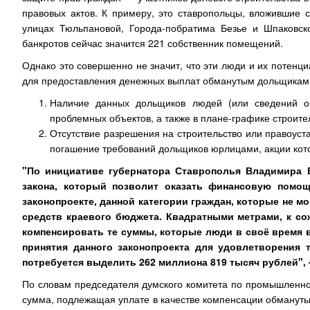
правовых актов. К примеру, это ставропольцы, вложившие 
улицах Тюльпановой, Города-побратима Безье и Шпаковс
банкротов сейчас значится 221 собственник помещений.
Однако это совершенно не значит, что эти люди и их потен
для предоставления денежных выплат обманутым дольщикам з
Наличие данных дольщиков людей (или сведений о
проблемных объектов, а также в плане-графике строите
Отсутствие разрешения на строительство или правоуст
погашение требований дольщиков юрлицами, акции кото
"По инициативе губернатора Ставрополья Владимира 
закона, который позволит оказать финансовую помо
законопроекте, данной категории граждан, которые не м
средств краевого бюджета. Квадратными метрами, к сож
компенсировать те суммы, которые люди в своё время 
принятия данного законопроекта для удовлетворения
потребуется выделить 262 миллиона 819 тысяч рублей", 
По словам председателя думского комитета по промышленнос
сумма, подлежащая уплате в качестве компенсации обманут