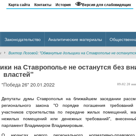
Карта сайта
Контакты
История
Версия для слабовидящих
Законодательство
Аналитические материалы
Общественн
ы
Виктор Лозовой: "Обманутые дольщики на Ставрополье не останутся
ки на Ставрополье не останутся без в
властей"
"Победа 26" 20.01.2022
09:02
20
ян
Депутаты думы Ставрополья на ближайшем заседании рассмо
регионального закона "О порядке погашения требовани
участников строительства по передаче жилых помещений, м
нежилых помещений или денежных требований", внесенны
парламент Владимиром Владимировым.
О нюансах нового регионального нормативно-правового