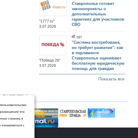
Ставрополье готовит
законопроекты о
дополнительных
гарантиях для участников
"1777.ru"
СВО
3.07.2026
397
"Система востребована,
но требует развития": как
в парламенте
Ставрополья оценивают
"Победа 26"
бесплатную юридическую
3.07.2026
помощь для граждан
Показать все
ПАРТНЕРЫ
 пользовательских
и разрешение его
енных страниц и
ы ознакомиться с