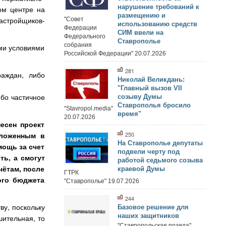
нарушение требований к
ом центре на
размещению и
астройщиков-
"Совет
использованию средств
Федерации
СИМ ввели на
Федерального
Ставрополье
собрания
ыми условиями
Российской Федерации" 20.07.2026
281
аждан, либо
Николай Великдань:
"Главный вызов VII
ибо частичное
созыву Думы
Ставрополья бросило
"Stavropol.media"
время"
20.07.2026
есен проект
зложенным в
250
На Ставрополье депутаты
мощь за счет
подвели черту под
ть, а смогут
работой седьмого созыва
ётам, после
краевой Думы
ГТРК
ого бюджета
"Ставрополье" 19.07.2026
244
ву, поскольку
Базовое решение для
наших защитников
ительная, то
"Ставропольская правда"