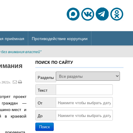
ая приёмная
Противодействие коррупции
 без внимания властей"
ПОИСК ПО САЙТУ
нимания
Разделы
в
2022г.
Текст
трят проект
й граждан —
От
ашино-мест и
й в краевой
До
 документа,