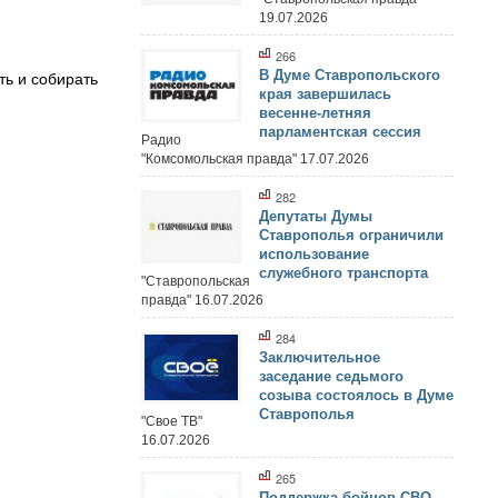
19.07.2026
266
ть и собирать
В Думе Ставропольского
края завершилась
весенне-летняя
парламентская сессия
Радио
"Комсомольская правда" 17.07.2026
282
Депутаты Думы
Ставрополья ограничили
использование
служебного транспорта
"Ставропольская
правда" 16.07.2026
284
Заключительное
заседание седьмого
созыва состоялось в Думе
Ставрополья
"Свое ТВ"
16.07.2026
265
Поддержка бойцов СВО,