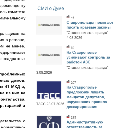
респонденту
СМИ о Думе
ель комитета
оммунальному
46
Ставропольцы помогают
писать краевые законы
дольщиков на
"Ставропольская правда"
4.08.2026
ия в регионе,
ем не менее,
52
редпринимает
На Ставрополье
усиливают контроль за
з квадратных
работой АЗС
"Ставропольская правда"
3.08.2026
 проблемных
рных домов,
207
х 41 МКД и,
На Ставрополье
на из них на
предложили лишать
мандатов депутатов,
оительства.
нарушивших правила
ТАСС 23.07.2026
р, гаражей и
декларирования
215
дательства о
Административную
я нормативно-
ответственность за