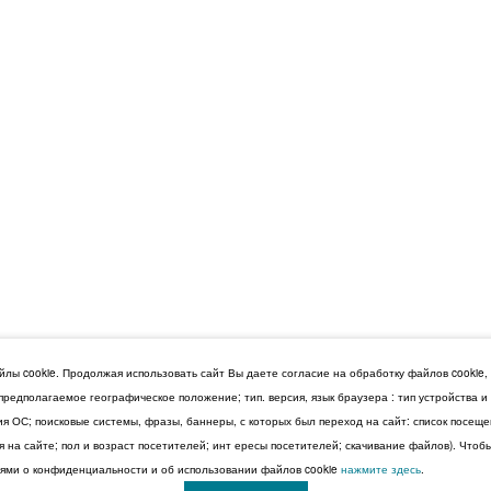
лы cookie. Продолжая использовать сайт Вы даете согласие на обработку файлов cookie,
 предполагаемое географическое положение; тип. версия, язык браузера : тип устройства 
сия ОС; поисковые системы, фразы, баннеры, с которых был переход на сайт: список посещ
 на сайте; пол и возраст посетителей; инт ересы посетителей; скачивание файлов). Чтоб
ми о конфиденциальности и об использовании файлов cookie
нажмите здесь
.
© 2026 Дума Ставропольского края.