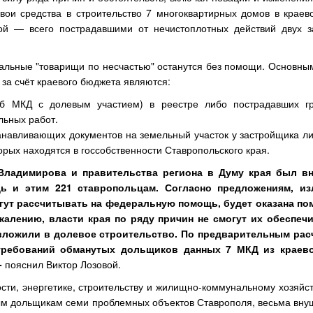
свои средства в строительство 7 многоквартирных домов в краев
кой —
всего пострадавшими от нечистоплотных действий двух з
циальные "товарищи по несчастью" останутся без помощи. Основн
а счёт краевого бюджета являются:
б МКД с долевым участием) в реестре либо пострадавших гр
льных работ.
анавливающих документов на земельный участок у застройщика л
рых находятся в госсобственности Ставропольского края.
Владимирова и правительства региона в Думу края был вн
щь и этим 221 ставропольцам. Согласно предложениям, и
огут рассчитывать на федеральную помощь, будет оказана по
алению, власти края по ряду причин не смогут их обеспечи
вложили в долевое строительство. По предварительным расч
 требований обманутых дольщиков данных 7 МКД из краев
-
пояснил Виктор Лозовой.
ти, энергетике, строительству и жилищно-коммунальному хозяйст
ым дольщикам семи проблемных объектов Ставрополя, весьма внуш