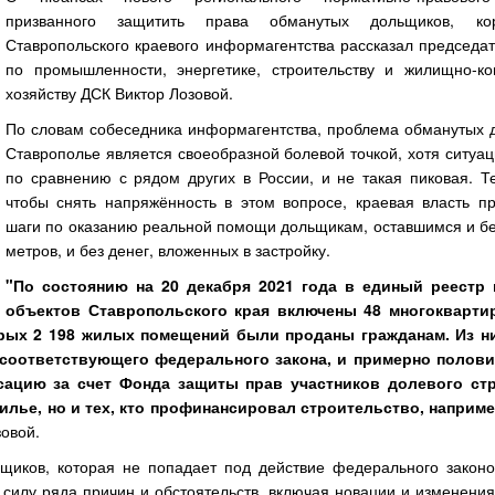
призванного защитить права обманутых дольщиков, кор
Ставропольского краевого информагентства рассказал председат
по промышленности, энергетике, строительству и жилищно-к
хозяйству ДСК Виктор Лозовой.
По словам собеседника информагентства, проблема обманутых 
Ставрополье является своеобразной болевой точкой, хотя ситуац
по сравнению с рядом других в России, и не такая пиковая. Т
чтобы снять напряжённость в этом вопросе, краевая власть п
шаги по оказанию реальной помощи дольщикам, оставшимся и бе
метров, и без денег, вложенных в застройку.
"По состоянию на 20 декабря 2021 года в единый реестр
объектов Ставропольского края включены 48 многокварти
рых 2 198 жилых помещений были проданы гражданам. Из ни
 соответствующего федерального закона, и примерно полови
ацию за счет Фонда защиты прав участников долевого стр
жилье, но и тех, кто профинансировал строительство, наприме
зовой.
щиков, которая не попадает под действие федерального законо
 силу ряда причин и обстоятельств, включая новации и изменени