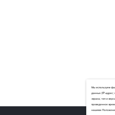
Мы используем фай
данных (IP-адрес;
экрана; тип и вер
проведенное время
нашими Положения