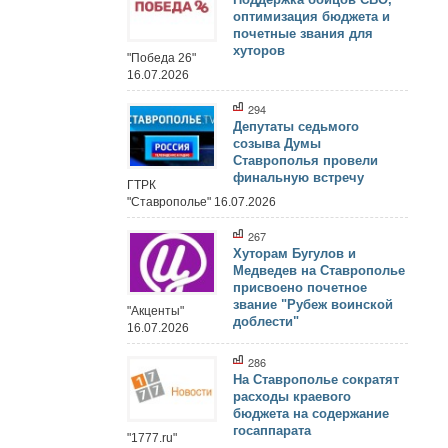
оптимизация бюджета и
почетные звания для
хуторов
"Победа 26"
16.07.2026
294
Депутаты седьмого
созыва Думы
Ставрополья провели
финальную встречу
ГТРК
"Ставрополье" 16.07.2026
267
Хуторам Бугулов и
Медведев на Ставрополье
присвоено почетное
звание "Рубеж воинской
"Акценты"
доблести"
16.07.2026
286
На Ставрополье сократят
расходы краевого
бюджета на содержание
госаппарата
"1777.ru"