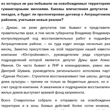
из которых не раз побывали на освобожденных территориях
гуманитарными миссиями. Каковы впечатления депутатов 
поездок, и будет ли пролонгирован договор с Антрацитовск
районом, учитывая новые реалии?
– Думаю, не реже депутатов там бывают и представите
правительства края, в том числе губернатор Владимир Владимир
контролирующий ход восстановительных работ в подшефн
Антрацитовском районе, – он туда ездит иногда несколько раз
месяц. Заметно присутствие на этой территории нашей известн
компании «Югстройинвест», руководителем ряда структурн
подразделений которой является депутат Думы края Алекс
Иванов. Он часто бывает в ЛНР в командировках, равно как
Дмитрий Шуваев, руководитель регионального исполкома парт
«Единая Россия». Строители восстанавливают там школы, детса
дома культуры – причем не только за бюджетные деньги, но и 
счет средств компании. А заказчиком и подрядчиком восстановле
жилых домов выступает краевой фонд капремонта.
Всего Ставрополье собрало и отправило на освобожденн
территории и в зоны боевых действий более сотни конвоев,