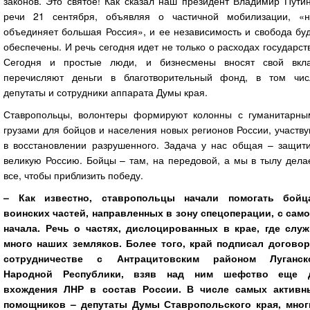
законов. Это святое! Как сказал наш президент Владимир Пути
речи 21 сентября, объявляя о частичной мобилизации, «н
объединяет большая Россия», и ее независимость и свобода бу
обеспечены. И речь сегодня идет не только о расходах государст
Сегодня и простые люди, и бизнесмены вносят свой вкла
перечисляют деньги в благотворительный фонд, в том чис
депутаты и сотрудники аппарата Думы края.
Ставропольцы, волонтеры формируют колонны с гуманитарны
грузами для бойцов и населения новых регионов России, участв
в восстановлении разрушенного. Задача у нас общая – защити
великую Россию. Бойцы – там, на передовой, а мы в тылу дела
все, чтобы приблизить победу.
– Как известно, ставропольцы начали помогать бойц
воинских частей, направленных в зону спецоперации, с само
начала. Речь о частях, дислоцированных в крае, где служ
много наших земляков. Более того, край подписал договор
сотрудничестве с Антрацитовским районом Луганск
Народной Республики, взяв над ним шефство еще 
вхождения ЛНР в состав России. В числе самых активн
помощников – депутаты Думы Ставропольского края, мног