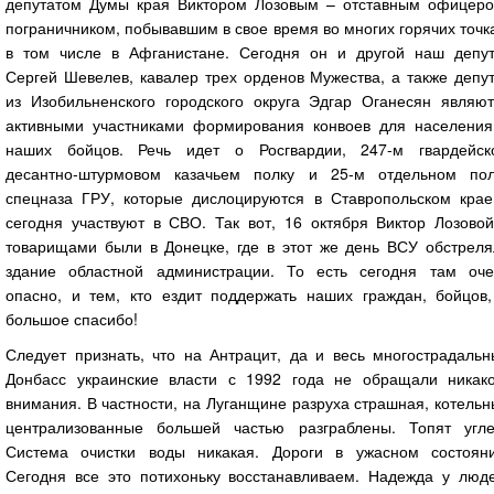
депутатом Думы края Виктором Лозовым – отставным офицеро
пограничником, побывавшим в свое время во многих горячих точк
в том числе в Афганистане. Сегодня он и другой наш депут
Сергей Шевелев, кавалер трех орденов Мужества, а также депу
из Изобильненского городского округа Эдгар Оганесян являют
активными участниками формирования конвоев для населения
наших бойцов. Речь идет о Росгвардии, 247-м гвардейск
десантно-штурмовом казачьем полку и 25-м отдельном пол
спецназа ГРУ, которые дислоцируются в Ставропольском крае
сегодня участвуют в СВО. Так вот, 16 октября Виктор Лозовой
товарищами были в Донецке, где в этот же день ВСУ обстреля
здание областной администрации. То есть сегодня там оче
опасно, и тем, кто ездит поддержать наших граждан, бойцов,
большое спасибо!
Следует признать, что на Антрацит, да и весь многострадальн
Донбасс украинские власти с 1992 года не обращали никако
внимания. В частности, на Луганщине разруха страшная, котель
централизованные большей частью разграблены. Топят угле
Система очистки воды никакая. Дороги в ужасном состояни
Сегодня все это потихоньку восстанавливаем. Надежда у люде