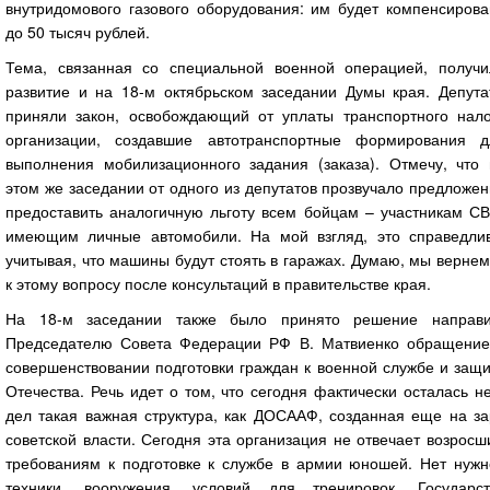
внутридомового газового оборудования: им будет компенсирова
до 50 тысяч рублей.
Тема, связанная со специальной военной операцией, получи
развитие и на 18-м октябрьском заседании Думы края. Депута
приняли закон, освобождающий от уплаты транспортного нало
организации, создавшие автотранспортные формирования д
выполнения мобилизационного задания (заказа). Отмечу, что 
этом же заседании от одного из депутатов прозвучало предложе
предоставить аналогичную льготу всем бойцам – участникам СВ
имеющим личные автомобили. На мой взгляд, это справедлив
учитывая, что машины будут стоять в гаражах. Думаю, мы верне
к этому вопросу после консультаций в правительстве края.
На 18-м заседании также было принято решение направи
Председателю Совета Федерации РФ В. Матвиенко обращение
совершенствовании подготовки граждан к военной службе и защ
Отечества. Речь идет о том, что сегодня фактически осталась н
дел такая важная структура, как ДОСААФ, созданная еще на за
советской власти. Сегодня эта организация не отвечает возрос
требованиям к подготовке к службе в армии юношей. Нет нужн
техники, вооружения, условий для тренировок. Государст