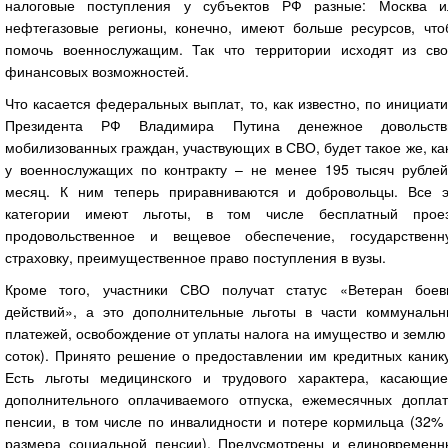
налоговые поступления у субъектов РФ разные: Москва и
нефтегазовые регионы, конечно, имеют больше ресурсов, что
помочь военнослужащим. Так что территории исходят из сво
финансовых возможностей.
Что касается федеральных выплат, то, как известно, по инициат
Президента РФ Владимира Путина денежное довольств
мобилизованных граждан, участвующих в СВО, будет такое же, ка
у военнослужащих по контракту – не менее 195 тысяч рублей
месяц. К ним теперь приравниваются и добровольцы. Все э
категории имеют льготы, в том числе бесплатный проез
продовольственное и вещевое обеспечение, государственн
страховку, преимущественное право поступления в вузы.
Кроме того, участники СВО получат статус «Ветеран боев
действий», а это дополнительные льготы в части коммунальн
платежей, освобождение от уплаты налога на имущество и землю
соток). Принято решение о предоставлении им кредитных каник
Есть льготы медицинского и трудового характера, касающие
дополнительного оплачиваемого отпуска, ежемесячных доплат
пенсии, в том числе по инвалидности и потере кормильца (32%
размера социальной пенсии). Предусмотрены и единовременн