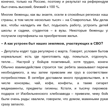
конечно, только на Россию, поэтому и результат на референду
был очень высокий, близкий к 100 %.
Многие беженцы, как вы знаете, осели в спокойных регионах на
страны, в том числе несколько тысяч – на Ставрополье. Мы дел
все, чтобы наладить им быт, подыскать работу, устроить дете
школы и садики, студентов – в вузы. Некоторые беженцы у
получили сертификаты на приобретение жилья.
– А как устроен быт наших земляков, участвующих в СВО?
– Депутаты ездят туда регулярно с марта. Говорят, условия быто
нормальные: есть где приготовить еду, помыться, отдохнуть
тепле… Настрой у бойцов позитивный, хотя трудно, конечн
Обычно взаимодействие строится так: ребята заказывают переч
необходимого, а мы затем привозим им груз в соответствии
потребностями. В октябре доставили много продовольствия, в 
числе консервы, чай, кофе, конфеты, а также сигарет
медикаменты, предметы гигиены. Кстати, и тысячу пирожков
подарок от Изобильненского хлебозавода – привезли, чему бой
были очень рады: хвалили, говорили, что домом, мамиными рук
сразу запахло.