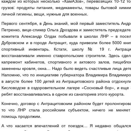
каждом из которых несколько «КамАЗов», перевозящих 10-12 то
грузов: продукты питания, медикаменты, товары бытовой химии
личной гигиены, вещи, нужные для военных.
Первого сентября, в День знаний, мой первый заместитель Анд
Петренко, вице-спикер Ольга Дроздова и заместитель председат
комитета Александр Олдак побывали в школах ЛНР – в посел
Дубровском и в городе Антрацит, куда привезли более 5000 кни
спортивный инвентарь. Кстати, школу № 19 г. Антраци
восстанавливали именно ставропольские строители. Здесь сдел
капремонт кабинетов, спортивного и актового залов, пищеблок
заменены кровля, окна… Надо было видеть счастливые лица дет
Напомню, что по инициативе губернатора Владимира Владимиро
в августе более 100 детей из Антрацитовского района отдохнул
Кисловодске в оздоровительном лагере «Сосновый бор», и еще 
ребят восстанавливались в одном из санаториев этого курорта.
Конечно, договор с Антрацитовским районом будет пролонгиров
то что ЛНР стала российским субъектом, ничего не меняет
помощь продолжим.
А что касается впечатлений от поездок… Я недавно общался