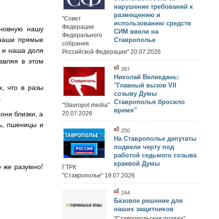
нарушение требований к
размещению и
"Совет
использованию средств
Федерации
сновную нашу
СИМ ввели на
Федерального
е наши прямые
Ставрополье
собрания
, и наша доля
Российской Федерации" 20.07.2026
авляя в этом
281
Николай Великдань:
"Главный вызов VII
, что в разы
созыву Думы
.
Ставрополья бросило
"Stavropol.media"
время"
они близки, а
20.07.2026
ь, пшеницы и
250
На Ставрополье депутаты
подвели черту под
работой седьмого созыва
краевой Думы
о же разумно!
ГТРК
"Ставрополье" 19.07.2026
244
Базовое решение для
наших защитников
"Ставропольская правда"