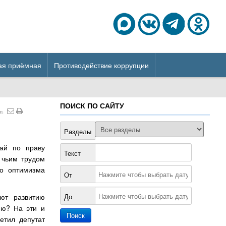
ая приёмная
Противодействие коррупции
ПОИСК ПО САЙТУ
г.
Разделы
рай по праву
Текст
 чьим трудом
го оптимизма
От
ют развитию
До
ию? На эти и
етил депутат