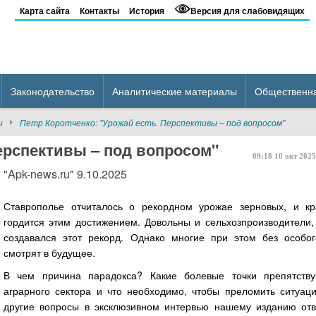
Карта сайта
Контакты
История
Версия для слабовидящих
Законодательство
Аналитические материалы
Общественн
ы
Петр Коротченко: "Урожай есть. Перспективы – под вопросом"
Перспективы – под вопросом"
09:18
10
окт
2025
"Apk-news.ru" 9.10.2025
Ставрополье отчиталось о рекордном урожае зерновых, и к
гордится этим достижением. Довольны и сельхозпроизводители,
создавался этот рекорд. Однако многие при этом без особо
смотрят в будущее.
В чем причина парадокса? Какие болевые точки препятству
аграрного сектора и что необходимо, чтобы преломить ситуац
другие вопросы в эксклюзивном интервью нашему изданию отв