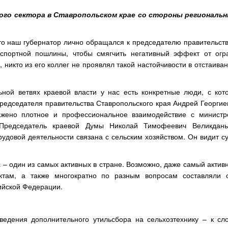
ого сектора в Ставропольском крае со стороны региональн
что наш губернатор лично обращался к председателю правительст
спортной пошлины, чтобы смягчить негативный эффект от огр
, никто из его коллег не проявлял такой настойчивости в отстаива
ьной ветвях краевой власти у нас есть конкретные люди, с ко
редседателя правительства Ставропольского края Андрей Георгие
ажено плотное и профессиональное взаимодействие с министр
 Председатель краевой Думы Николай Тимофеевич Великдан
рудовой деятельности связана с сельским хозяйством. Он видит с
 – один из самых активных в стране. Возможно, даже самый акти
ктам, а также многократно по разным вопросам составляли 
ийской Федерации.
едения дополнительного утильсбора на сельхозтехнику – к сло