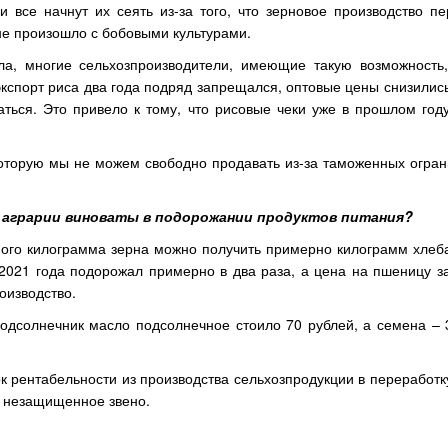
се начнут их сеять из-за того, что зерновое производство пе
оне произошло с бобовыми культурами.
а, многие сельхозпроизводители, имеющие такую возможность,
кспорт риса два года подряд запрещался, оптовые цены снизилис
аться. Это привело к тому, что рисовые чеки уже в прошлом год
которую мы не можем свободно продавать из-за таможенных огран
о аграрии виноваты в подорожании продуктов питания?
ного килограмма зерна можно получить примерно килограмм хлеба
2021 года подорожал примерно в два раза, а цена на пшеницу за
оизводство.
одсолнечник масло подсолнечное стоило 70 рублей, а семена – 
 рентабельности из производства сельхозпродукции в переработку
е незащищенное звено.