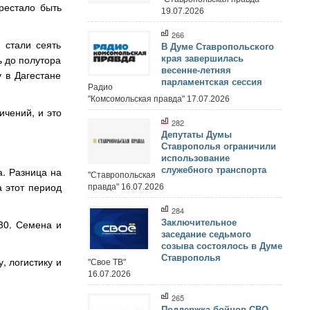
рестало быть
19.07.2026
266
 стали сеять
В Думе Ставропольского
ь до полутора
края завершилась
весенне-летняя
у в Дагестане
парламентская сессия
Радио
"Комсомольская правда" 17.07.2026
ичений, и это
282
Депутаты Думы
Ставрополья ограничили
использование
служебного транспорта
. Разница на
"Ставропольская
 этот период
правда" 16.07.2026
284
Заключительное
30. Семена и
заседание седьмого
созыва состоялось в Думе
Ставрополья
, логистику и
"Свое ТВ"
16.07.2026
265
Поддержка бойцов СВО,