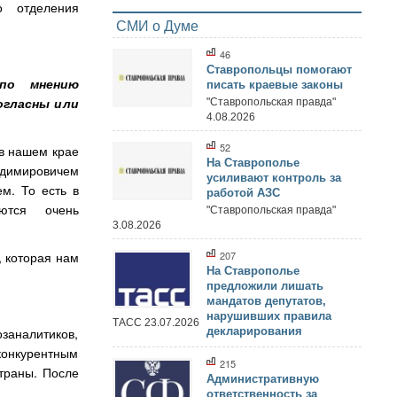
о отделения
СМИ о Думе
46
Ставропольцы помогают
по мнению
писать краевые законы
огласны или
"Ставропольская правда"
4.08.2026
52
 в нашем крае
На Ставрополье
адимировичем
усиливают контроль за
м. То есть в
работой АЗС
ются очень
"Ставропольская правда"
3.08.2026
, которая нам
207
На Ставрополье
предложили лишать
мандатов депутатов,
нарушивших правила
ТАСС 23.07.2026
заналитиков,
декларирования
 конкурентным
215
траны. После
Административную
ответственность за