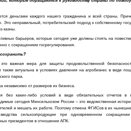
арии, которые обращаются к руководству страны по поводу
тся деньгами каждого нашего гражданина и всей страны. Приче
. Это неправильный, потребительский подход к собственному гос
з казны.
тивных барьеров, которые сегодня уже должны стоять на повестке
нно с сокращением госрегулирования.
 сохранить?
у это важная мера для защиты продовольственной безопаснос
также актуальна в условиях давления на агробизнес в виде пош
ского парка.
а независимо от размеров их бизнеса.
я без каких-либо условий в виде обязательных отчетов в 
димые сегодня Минсельхозом России – это ведомственная история
ителей и мешать их работе. Поэтому отмена ФГИСов в их нынешне
зводства сельхозпродукции при одновременном сокращении
нных президентом в отношении АПК.