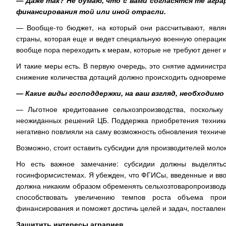
— Даже так? Не думаю, что с вами согласятся те агр
финансирования той или иной отрасли.
— Вообще-то бюджет, на который они рассчитывают, являе
страны, которая еще и ведет специальную военную операцию
вообще пора переходить к мерам, которые не требуют денег и
И такие меры есть. В первую очередь, это снятие администра
снижение количества дотаций должно происходить одновреме
— Какие виды господдержки, на ваш взгляд, необходимо
— Льготное кредитование сельхозпроизводства, поскольк
неожиданных решений ЦБ. Поддержка приобретения техники 
негативно повлияли на саму возможность обновления техниче
Возможно, стоит оставить субсидии для производителей молок
Но есть важное замечание: субсидии должны выделятьс
госинформсистемах. Я убежден, что ФГИСы, введенные и вво
должна никаким образом обременять сельхозтоваропроизвод
способствовать увеличению темпов роста объема прои
финансирования и поможет достичь целей и задач, поставле
Защитить интересы аграриев