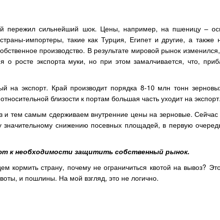
ий пережил сильнейший шок. Цены, например, на пшеницу – о
о страны-импортеры, такие как Турция, Египет и другие, а такж
обственное производство. В результате мировой рынок изменился
о росте экспорта муки, но при этом замалчивается, что, приб
ый на экспорт. Край производит порядка 8-10 млн тонн зерновых
относительной близости к портам большая часть уходит на экспорт
з и тем самым сдерживаем внутренние цены на зерновые. Сейчас 
му значительному снижению посевных площадей, в первую очеред
ют к необходимости защитить собственный рынок.
дем кормить страну, почему не ограничиться квотой на вывоз? Эт
воты, и пошлины. На мой взгляд, это не логично.