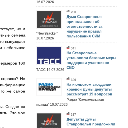
16.07.2026
280
Дума Ставрополья
приняла закон об
ответственности за
ствует, но и
нарушение правил
"Newstracker"
ртные семена
пользования СИМ
16.07.2026
что вынуждает
ли небольшое
341
На Ставрополье
установили базовые меры
 фермеров 160
поддержки участников
СВО
ТАСС 16.07.2026
 справок? Не
326
ю информацию
На июльском заседании
краевой Думы депутаты
 То же самое
рассмотрят 19 вопросов
Радио "Комсомольская
правда" 10.07.2026
ы. Создается
тить. Это мое
337
Депутаты Думы
Ставрополья предложили