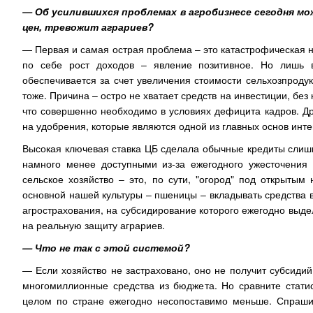
— Об усилившихся проблемах в агробизнесе сегодня мо
цен, тревожит аграриев?
— Первая и самая острая проблема – это катастрофическая не
по себе рост доходов – явление позитивное. Но лишь 
обеспечивается за счет увеличения стоимости сельхозпродукц
тоже. Причина – остро не хватает средств на инвестиции, без
что совершенно необходимо в условиях дефицита кадров. Д
на удобрения, которые являются одной из главных основ инт
Высокая ключевая ставка ЦБ сделала обычные кредиты слишк
намного менее доступными из-за ежегодного ужесточения 
сельское хозяйство – это, по сути, "огород" под открытым
основной нашей культуры – пшеницы – вкладывать средства в 
агрострахования, на субсидирование которого ежегодно выд
на реальную защиту аграриев.
— Что не так с этой системой?
— Если хозяйство не застраховано, оно не получит субсиди
многомиллионные средства из бюджета. Но сравните стати
целом по стране ежегодно несопоставимо меньше. Спрашив