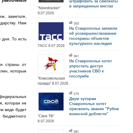
 увеличения
штрафовать за самокаты
в запрещенных местах
"Newstracker"
9.07.2026
м, заметьте,
ударству. Нам
355
На Ставрополье заявили
об усовершенствовании
 дня. То есть
госохраны объектов
культурного наследия
ТАСС 8.07.2026
361
На Ставрополье хотят
ти страны от
упростить доступ
лин, которые
участников СВО к
госслужбе
"Комсомольская
правда" 8.07.2026
375
федеральных
Двум хуторам
, которая не
Ставрополья хотят
м виде будет
присвоить звание "Рубеж
воинской доблести"
 бюджетного
"Свое ТВ"
6.07.2026
381