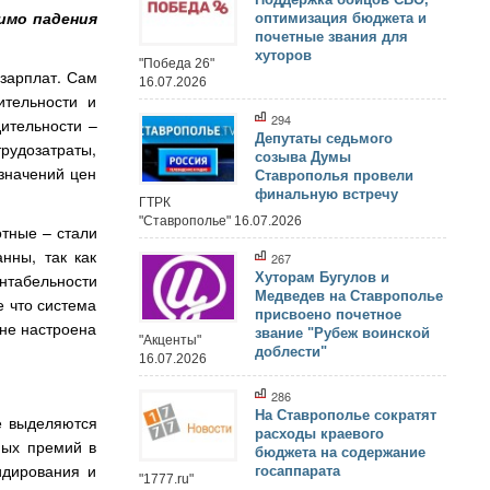
имо падения
оптимизация бюджета и
почетные звания для
хуторов
"Победа 26"
 зарплат. Сам
16.07.2026
ительности и
294
дительности –
Депутаты седьмого
трудозатраты,
созыва Думы
значений цен
Ставрополья провели
финальную встречу
ГТРК
"Ставрополье" 16.07.2026
тные – стали
нны, так как
267
Хуторам Бугулов и
нтабельности
Медведев на Ставрополье
е что система
присвоено почетное
не настроена
звание "Рубеж воинской
"Акценты"
доблести"
16.07.2026
286
На Ставрополье сократят
ие выделяются
расходы краевого
ных премий в
бюджета на содержание
идирования и
госаппарата
"1777.ru"