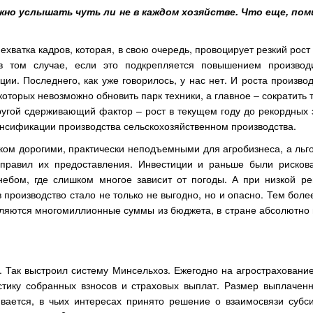
жно услышать чуть ли не в каждом хозяйстве. Что еще, пом
хватка кадров, которая, в свою очередь, провоцирует резкий рост
в том случае, если это подкрепляется повышением производ
ии. Последнего, как уже говорилось, у нас нет. И роста произво
 которых невозможно обновить парк техники, а главное – сократить 
ругой сдерживающий фактор – рост в текущем году до рекордных 
енсификации производства сельскохозяйственном производства.
ом дорогими, практически неподъемными для агробизнеса, а льго
правил их предоставления. Инвестиции и раньше были рискова
 небом, где слишком многое зависит от погоды. А при низкой ре
производство стало не только не выгодно, но и опасно. Тем боле
еляются многомиллионные суммы из бюджета, в стране абсолютно 
й. Так выстроил систему Минсельхоз. Ежегодно на агрострахован
стику собранных взносов и страховых выплат. Размер выплачен
ается, в чьих интересах принято решение о взаимосвязи субс