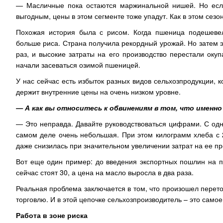
— Масличные пока остаются маржинальной нишей. Но если в
выгодным, цены в этом сегменте тоже упадут. Как в этом сез
Похожая история была с рисом. Когда пшеница подешевел
больше риса. Страна получила рекордный урожай. Но затем э
раз, и высокие затраты на его производство перестали окуп
начали засеваться озимой пшеницей.
У нас сейчас есть избыток разных видов сельхозпродукции, 
держит внутренние цены на очень низком уровне.
— А как вы относитесь к обвинениям в том, что именн
— Это неправда. Давайте руководствоваться цифрами. С од
самом деле очень небольшая. При этом килограмм хлеба с 
даже снизилась при значительном увеличении затрат на ее пр
Вот еще один пример: до введения экспортных пошлин на п
сейчас стоят 30, а цена на масло выросла в два раза.
Реальная проблема заключается в том, что произошел переток
торговлю. И в этой цепочке сельхозпроизводитель – это само
Работа в зоне риска