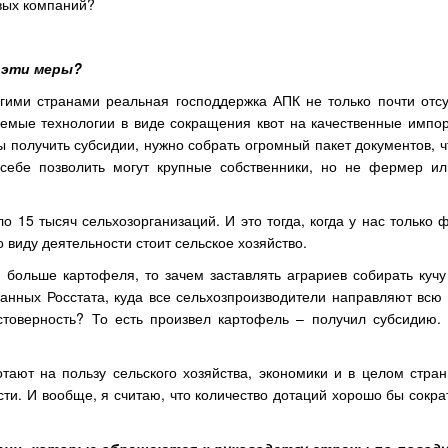
овых компаний?
 эти меры?
гими странами реальная господдержка АПК не только почти отсут
уемые технологии в виде сокращения квот на качественные импо
бы получить субсидии, нужно собрать огромный пакет документов, 
 себе позволить могут крупные собственники, но не фермер и
о 15 тысяч сельхозорганизаций. И это тогда, когда у нас только
 виду деятельности стоит сельское хозяйство.
 больше картофеля, то зачем заставлять аграриев собирать кучу
данных Росстата, куда все сельхозпроизводители направляют вс
стоверность? То есть произвел картофель – получил субсидию.
тают на пользу сельского хозяйства, экономики и в целом стран
ти. И вообще, я считаю, что количество дотаций хорошо бы сокра