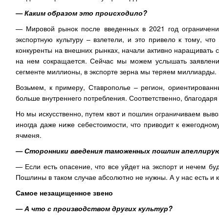
— Каким образом это происходило?
— Мировой рынок после введенных в 2021 год ограничен
экспортную культуру – взлетели, и это привело к тому, чт
конкуренты на внешних рынках, начали активно наращивать с
на нем сокращается. Сейчас мы можем услышать заявления 
сегменте миллионы, в экспорте зерна мы теряем миллиарды.
Возьмем, к примеру, Ставрополье – регион, ориентированн
больше внутреннего потребления. Соответственно, благодаря 
Но мы искусственно, путем квот и пошлин ограничиваем выво
иногда даже ниже себестоимости, что приводит к ежегодно
ячменя.
— Сторонники введения таможенных пошлин апеллиру
— Если есть опасение, что все уйдет на экспорт и нечем бу
Пошлины в таком случае абсолютно не нужны. А у нас есть и к
Самое незащищенное звено
— А что с производством других культур?