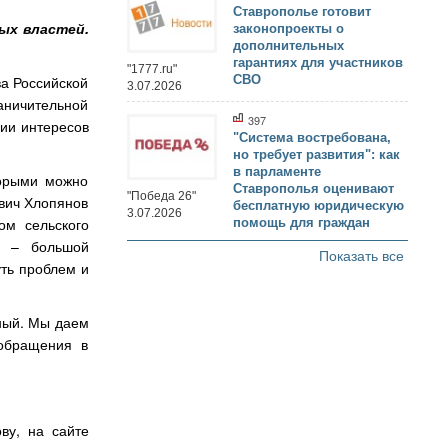
Ставрополье готовит
ых властей.
законопроекты о
дополнительных
гарантиях для участников
"1777.ru"
СВО
ва Российской
3.07.2026
аничительной
397
нии интересов
"Система востребована,
но требует развития": как
в парламенте
торыми можно
Ставрополья оценивают
"Победа 26"
вич Хлопянов
бесплатную юридическую
3.07.2026
ом сельского
помощь для граждан
ь – большой
Показать все
уть проблем и
вный. Мы даем
обращения в
ву, на сайте