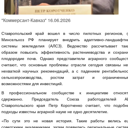
"Коммерсант-Кавказ" 16.06.2026
Ставропольский край вошел в число пилотных регионов, г
Минсельхоз РФ планирует внедрить адаптивно-ландшафтн
системы земледелия (АЛСЗ). Ведомство рассчитывает так
образом повысить эффективность растениеводства и сохрани
плодородие почв. Однако представители аграрного сообщест
считают, что основные проблемы отрасли сегодня связаны не
нехваткой научных рекомендаций, а с падением рентабельнос
сельхозпроизводства, ростом затрат и ограниченны
возможностями для инвестиций.
В профессиональном сообществе к инициативе относят
сдержанно. Председатель Союза работодателей А
Ставропольского края Петр Коротченко считает, что подобн
подходы известны аграрной науке не одно десятилетие.
«По сути это не новая история. Такие работы велись е
советскими академиками, затем появились региональные систе