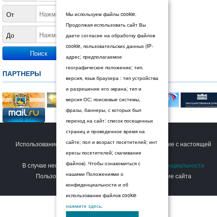
От
Мы используем файлы cookie.
Продолжая использовать сайт Вы
До
даете согласие на обработку файлов
cookie, пользовательских данных (IP-
адрес; предполагаемое
географическое положение; тип.
ПАРТНЕРЫ
версия, язык браузера : тип устройства
и разрешение его экрана; тип и
версия ОС; поисковые системы,
фразы, баннеры, с которых был
переход на сайт: список посещенных
страниц и проведенное время на
© 2026 Дума Ставропольского края.
сайте; пол и возраст посетителей; инт
Использование сайта Пользователем означает согласие с настоящей
ересы посетителей; скачивание
Политикой конфиденциальности
.
файлов). Чтобы ознакомиться с
В случае несогласия с условиями
Политики конфиденциальности
нашими Положениями о
Пользователь должен прекратить использование сайта
конфиденциальности и об
использовании файлов cookie
нажмите здесь
.