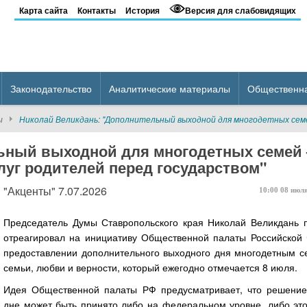
Карта сайта
Контакты
История
Версия для слабовидящих
Законодательство
Аналитические материалы
Общественн
ы
Николай Великдань: "Дополнительный выходной для многодетных семе
ьный выходной для многодетных семей 
слуг родителей перед государством"
"Акценты" 7.07.2026
10:00
08
июл
Председатель Думы Ставропольского края Николай Великдань 
отреагировал на инициативу Общественной палаты Российской
предоставлении дополнительного выходного дня многодетным с
семьи, любви и верности, который ежегодно отмечается 8 июля.
Идея Общественной палаты РФ предусматривает, что решени
дне может быть принято либо на федеральном уровне, либо это