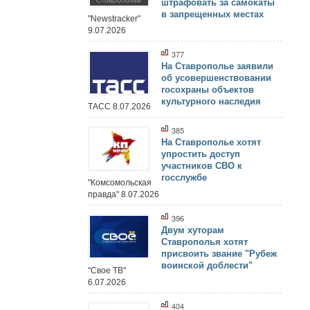
штрафовать за самокаты
в запрещенных местах
"Newstracker"
9.07.2026
377
На Ставрополье заявили
об усовершенствовании
госохраны объектов
культурного наследия
ТАСС 8.07.2026
385
На Ставрополье хотят
упростить доступ
участников СВО к
госслужбе
"Комсомольская
правда" 8.07.2026
396
Двум хуторам
Ставрополья хотят
присвоить звание "Рубеж
воинской доблести"
"Свое ТВ"
6.07.2026
404