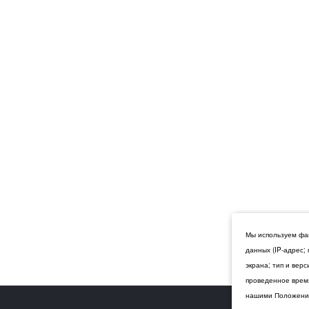
Мы используем фай
данных (IP-адрес;
экрана; тип и вер
проведенное время
нашими Положения