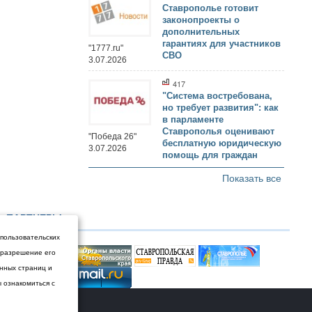
Ставрополье готовит
законопроекты о
дополнительных
гарантиях для участников
"1777.ru"
СВО
3.07.2026
417
"Система востребована,
но требует развития": как
в парламенте
Ставрополья оценивают
"Победа 26"
бесплатную юридическую
3.07.2026
помощь для граждан
Показать все
ПАРТНЕРЫ
 пользовательских
и разрешение его
енных страниц и
ы ознакомиться с