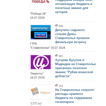
оптимизация бюджета и
почетные звания для
хуторов
"Победа 26"
16.07.2026
320
Депутаты седьмого
созыва Думы
Ставрополья провели
финальную встречу
ГТРК
"Ставрополье" 16.07.2026
291
Хуторам Бугулов и
Медведев на Ставрополье
присвоено почетное
звание "Рубеж воинской
"Акценты"
доблести"
16.07.2026
312
На Ставрополье сократят
расходы краевого
бюджета на содержание
госаппарата
"1777.ru"