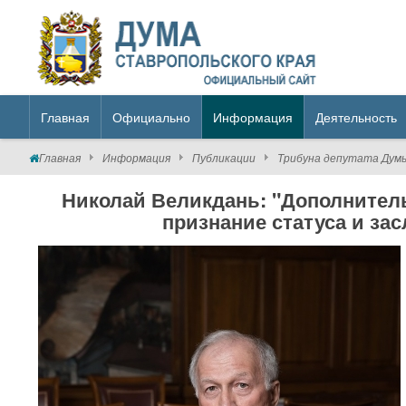
Главная
Официально
Информация
Деятельность
Главная
Информация
Публикации
Трибуна депутата Дум
Николай Великдань: "Дополнител
признание статуса и за