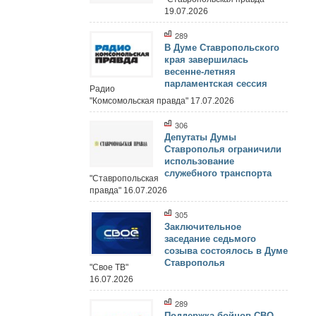
19.07.2026
289
В Думе Ставропольского
края завершилась
весенне-летняя
парламентская сессия
Радио
"Комсомольская правда" 17.07.2026
306
Депутаты Думы
Ставрополья ограничили
использование
служебного транспорта
"Ставропольская
правда" 16.07.2026
305
Заключительное
заседание седьмого
созыва состоялось в Думе
Ставрополья
"Свое ТВ"
16.07.2026
289
Поддержка бойцов СВО,