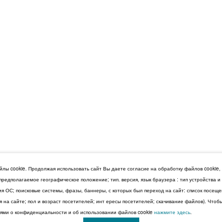
лы cookie. Продолжая использовать сайт Вы даете согласие на обработку файлов cookie,
 предполагаемое географическое положение; тип. версия, язык браузера : тип устройства 
сия ОС; поисковые системы, фразы, баннеры, с которых был переход на сайт: список посещ
 на сайте; пол и возраст посетителей; инт ересы посетителей; скачивание файлов). Чтоб
ми о конфиденциальности и об использовании файлов cookie
нажмите здесь
.
© 2026 Дума Ставропольского края.