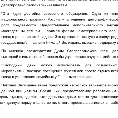
делегировано региональным властям.
"Эта идея достойна серьезного обсуждения. Одна из клю
национального развития России – улучшение демографическо
рост рождаемости. Предоставление дополнительного выход
многодетным семьям – прямая форма нематериального поощ
вклад в решение этой задачи. Это признание статуса и заслуг ро
государством", — заявил Николай Великдань, выразив поддержку 
По мнению председателя Думы Ставропольского края, доп
выходной в июле способствовал бы укреплению внутрисемейных с
"Свободный день можно использовать для совместных 
мероприятий, поездок, посещения музеев или просто отдыха все
вклад в укрепление семейных уз", — отметил спикер.
Николай Великдань также предложил несколько вариантов гибко
данной инициативы. Среди них: предоставление работающим
день отдыха, сделать этот день выходным только для организац
ти данную норму в качестве пилотного проекта в регионах с наи