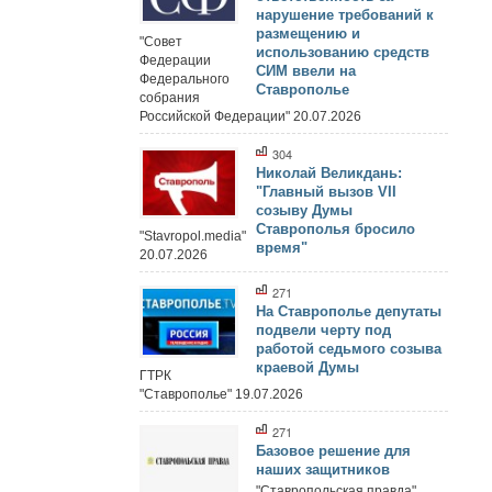
нарушение требований к
размещению и
"Совет
использованию средств
Федерации
СИМ ввели на
Федерального
Ставрополье
собрания
Российской Федерации" 20.07.2026
304
Николай Великдань:
"Главный вызов VII
созыву Думы
Ставрополья бросило
"Stavropol.media"
время"
20.07.2026
271
На Ставрополье депутаты
подвели черту под
работой седьмого созыва
краевой Думы
ГТРК
"Ставрополье" 19.07.2026
271
Базовое решение для
наших защитников
"Ставропольская правда"