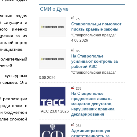
СМИ о Думе
чевых задач
75
й ситуации и
Ставропольцы помогают
ного именно
писать краевые законы
рения за их
"Ставропольская правда"
4.08.2026
дителей перед
инициативе.
85
На Ставрополье
олнительный
усиливают контроль за
вязей.
работой АЗС
"Ставропольская правда"
культурных
3.08.2026
й семьей. Это
233
На Ставрополье
й реализации
предложили лишать
мандатов депутатов,
 родителям в
нарушивших правила
ий бюджетной
ТАСС 23.07.2026
декларирования
более сложной
234
Административную
ответственность за