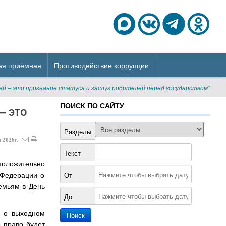
ая приёмная
Противодействие коррупции
й – это признание статуса и заслуг родителей перед государством"
ПОИСК ПО САЙТУ
– это
Разделы
я
2026г.
Текст
положительно
 Федерации о
От
емьям в День
До
е о выходном
 право будет