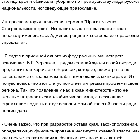
столицу края и обживали губернию по преимуществу люди русско
национальности, исповедующие православие.
Интересна история появления термина "Правительство
Ставропольского края". Исполнительная ветвь власти в крае
поначалу именовалась Администрацией и состояла из отраслевы
управлений.
- Я сидел в приемной одного из федеральных министерств, -
вспоминает В.Г. Зеренков, - рядом со мной ждали своей очереди
представители Карачаево-Черкесии, которые, несмотря на не
сопоставимые с краем масштабы, именовались министрами. И я
почувствовал, что этот статус помогает им решать проблемы своег
региона. Так что появление у нас в крае министерств - это не
желание потрафить самолюбию чиновников, а осознанное
стремление поднять статус исполнительной краевой власти ради
пользы дела.
- Очень важно, что при разработке Устава края, законоположений,
определяющих функционирование институтов краевой власти, на
удалось четко разграничить функции всех властных ветвей,