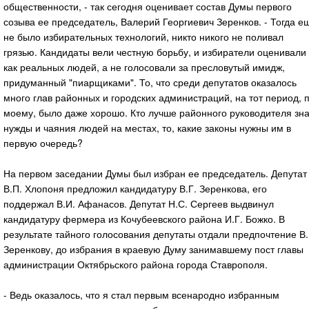
общественности, - так сегодня оценивает состав Думы первого
созыва ее председатель, Валерий Георгиевич Зеренков. - Тогда е
не было избирательных технологий, никто никого не поливал
грязью. Кандидаты вели честную борьбу, и избиратели оценивали
как реальных людей, а не голосовали за пресловутый имидж,
придуманный "пиарщиками". То, что среди депутатов оказалось
много глав районных и городских администраций, на тот период, п
моему, было даже хорошо. Кто лучше районного руководителя зн
нужды и чаяния людей на местах, то, какие законы нужны им в
первую очередь?
На первом заседании Думы был избран ее председатель. Депутат
В.П. Хлопоня предложил кандидатуру В.Г. Зеренкова, его
поддержал В.И. Афанасов. Депутат Н.С. Сергеев выдвинул
кандидатуру фермера из Кочубеевского района И.Г. Божко. В
результате тайного голосования депутаты отдали предпочтение В.
Зеренкову, до избрания в краевую Думу занимавшему пост главы
администрации Октябрьского района города Ставрополя.
- Ведь оказалось, что я стал первым всенародно избранным