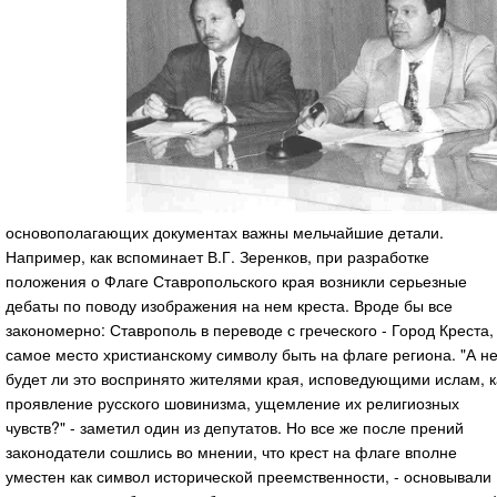
основополагающих документах важны мельчайшие детали.
Например, как вспоминает В.Г. Зеренков, при разработке
положения о Флаге Ставропольского края возникли серьезные
дебаты по поводу изображения на нем креста. Вроде бы все
закономерно: Ставрополь в переводе с греческого - Город Креста,
самое место христианскому символу быть на флаге региона. "А н
будет ли это воспринято жителями края, исповедующими ислам, к
проявление русского шовинизма, ущемление их религиозных
чувств?" - заметил один из депутатов. Но все же после прений
законодатели сошлись во мнении, что крест на флаге вполне
уместен как символ исторической преемственности, - основывали