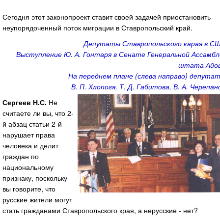
Сегодня этот законопроект ставит своей задачей приостановить
неупорядоченный поток миграции в Ставропольский край.
Депутаты Ставропольского карая в СШ
Выступление Ю. А. Гонтаря в Сенате Генеральной Ассамбл
штата Айов
На переднем плане (слева направо) депутат
В. П. Хлопогя, Т. Д. Габитова, В. А. Черепан
Сергеев Н.С.
Не
считаете ли вы, что 2-
й абзац статьи 2-й
нарушает права
человека и делит
граждан по
национальному
признаку, поскольку
вы говорите, что
русские жители могут
стать гражданами Ставропольского края, а нерусские - нет?