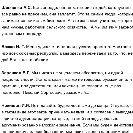
Шевченко А.С.
Есть определенная категория людей, которую мы
все равно не пресечем, она заплатит. Это те самые люди, которы
занимаются нечистым бизнесом. А в то же время учителя, которы
нам нужны, работники сельского хозяйства... А мы им этим законо
установим преграду.
Божко И. Г.
Меня удивляет истинная русская простота. Нас гонят
изо всех союзных республик, а мы здесь переживаем за то, что, не
дай Бог, кого-то обидим.
Зеренков В.Г.
Мы никого не ущемляем абсолютно, ни одной
национальности. Житель края - мы же не говорим, русский он или
армянин, или дагестанец, или чеченец, не говорим, еще раз
повторяю, Николай Сергеевич, уважаемый...
Никишин И.И.
Нет, давайте будем честными до конца. Я думаю, ч
в таком виде этот закон принимать нельзя, и я согласен с вывода
юристов администрации, которые, на мой взгляд, довольно
аргументированно изложили замечания. Если мы будем действов
по принципу целесообразности, мы таких законов напринимаем!