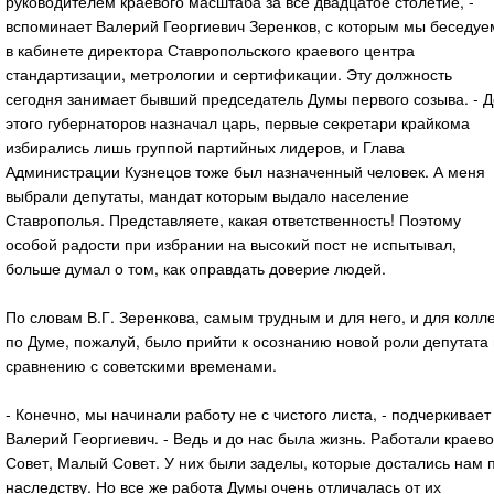
руководителем краевого масштаба за все двадцатое столетие, -
вспоминает Валерий Георгиевич Зеренков, с которым мы беседуе
в кабинете директора Ставропольского краевого центра
стандартизации, метрологии и сертификации. Эту должность
сегодня занимает бывший председатель Думы первого созыва. - Д
этого губернаторов назначал царь, первые секретари крайкома
избирались лишь группой партийных лидеров, и Глава
Администрации Кузнецов тоже был назначенный человек. А меня
выбрали депутаты, мандат которым выдало население
Ставрополья. Представляете, какая ответственность! Поэтому
особой радости при избрании на высокий пост не испытывал,
больше думал о том, как оправдать доверие людей.
По словам В.Г. Зеренкова, самым трудным и для него, и для колле
по Думе, пожалуй, было прийти к осознанию новой роли депутата
сравнению с советскими временами.
- Конечно, мы начинали работу не с чистого листа, - подчеркивает
Валерий Георгиевич. - Ведь и до нас была жизнь. Работали краев
Совет, Малый Совет. У них были заделы, которые достались нам 
наследству. Но все же работа Думы очень отличалась от их