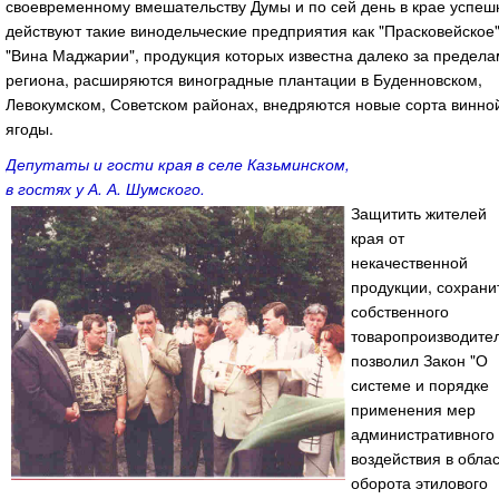
своевременному вмешательству Думы и по сей день в крае успеш
действуют такие винодельческие предприятия как "Прасковейское"
"Вина Маджарии", продукция которых известна далеко за предел
региона, расширяются виноградные плантации в Буденновском,
Левокумском, Советском районах, внедряются новые сорта винно
ягоды.
Депутаты и гости края в селе Казьминском,
в гостях у А. А. Шумского.
Защитить жителей
края от
некачественной
продукции, сохрани
собственного
товаропроизводите
позволил Закон "О
системе и порядке
применения мер
административного
воздействия в обла
оборота этилового