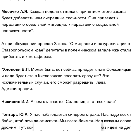
Месечко А.Я.
Каждая неделя оттяжки с принятием этого закона
будет добавлять нам очередные сложности. Она приведет к
нарастанию обвальной миграции, к нарастанию социальной
напряженности".
А при обсуждении проекта Закона "О миграции и натурализации в
Ставропольском крае" депутаты в полемическом запале уже стали
прибегать и к метафорам.
"
Хлопоня В.П.
Может быть, вот сейчас приедет к нам Солженицын
и надо будет его в Кисловодске поселять сразу же? Это
исключительный случай, его сможет разрешить Глава
Администрации.
Никишин И.И.
А чем отличается Солженицын от всех нас?
Гонтарь Ю.А.
У нас наблюдается синдром страха. Нас надо всех 
бабке, чтоб лечила от испуга. Мы всего боимся. Над каждым слов
дрожим. Тут, конечно, могут быть ошибки. Первый раз идем на дел