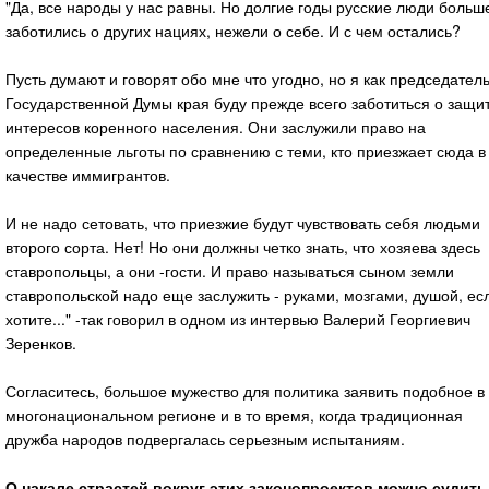
"Да, все народы у нас равны. Но долгие годы русские люди больш
заботились о других нациях, нежели о себе. И с чем остались?
Пусть думают и говорят обо мне что угодно, но я как председател
Государственной Думы края буду прежде всего заботиться о защи
интересов коренного населения. Они заслужили право на
определенные льготы по сравнению с теми, кто приезжает сюда в
качестве иммигрантов.
И не надо сетовать, что приезжие будут чувствовать себя людьми
второго сорта. Нет! Но они должны четко знать, что хозяева здесь
ставропольцы, а они -гости. И право называться сыном земли
ставропольской надо еще заслужить - руками, мозгами, душой, ес
хотите..." -так говорил в одном из интервью Валерий Георгиевич
Зеренков.
Согласитесь, большое мужество для политика заявить подобное в
многонациональном регионе и в то время, когда традиционная
дружба народов подвергалась серьезным испытаниям.
О накале страстей вокруг этих законопроектов можно судить