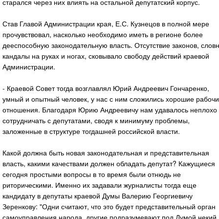
старался через них влиять на остальной депутатский корпус.
Став Главой Администрации края, Е.С. Кузнецов в полной мере
прочувствовал, насколько необходимо иметь в регионе более
дееспособную законодательную власть. Отсутствие законов, слов
кандалы на руках и ногах, сковывало свободу действий краевой
Администрации.
- Краевой Совет тогда возглавлял Юрий Андреевич Гончаренко,
умный и опытный человек, у нас с ним сложились хорошие рабоч
отношения. Благодаря Юрию Андреевичу нам удавалось неплохо
сотрудничать с депутатами, сводя к минимуму проблемы,
заложенные в структуре тогдашней российской власти.
Какой должна быть новая законодательная и представительная
власть, какими качествами должен обладать депутат? Кажущиеся
сегодня простыми вопросы в то время были отнюдь не
риторическими. Именно их задавали журналисты тогда еще
кандидату в депутаты краевой Думы Валерию Георгиевичу
Зеренкову: "Одни считают, что это будет представительный орган
самоуправления народа, другие подразумевают под Думой некий