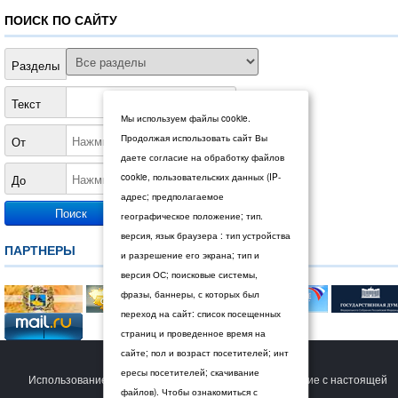
ПОИСК ПО САЙТУ
Разделы
Текст
Мы используем файлы cookie.
Продолжая использовать сайт Вы
От
даете согласие на обработку файлов
cookie, пользовательских данных (IP-
До
адрес; предполагаемое
географическое положение; тип.
версия, язык браузера : тип устройства
ПАРТНЕРЫ
и разрешение его экрана; тип и
версия ОС; поисковые системы,
фразы, баннеры, с которых был
переход на сайт: список посещенных
страниц и проведенное время на
сайте; пол и возраст посетителей; инт
© 2026 Дума Ставропольского края.
ересы посетителей; скачивание
Использование сайта Пользователем означает согласие с настоящей
файлов). Чтобы ознакомиться с