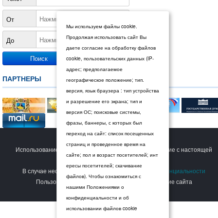
От
Мы используем файлы cookie.
Продолжая использовать сайт Вы
До
даете согласие на обработку файлов
cookie, пользовательских данных (IP-
адрес; предполагаемое
ПАРТНЕРЫ
географическое положение; тип.
версия, язык браузера : тип устройства
и разрешение его экрана; тип и
версия ОС; поисковые системы,
фразы, баннеры, с которых был
переход на сайт: список посещенных
© 2026 Дума Ставропольского края.
страниц и проведенное время на
Использование сайта Пользователем означает согласие с настоящей
сайте; пол и возраст посетителей; инт
Политикой конфиденциальности
.
ересы посетителей; скачивание
В случае несогласия с условиями
Политики конфиденциальности
файлов). Чтобы ознакомиться с
Пользователь должен прекратить использование сайта
нашими Положениями о
конфиденциальности и об
использовании файлов cookie