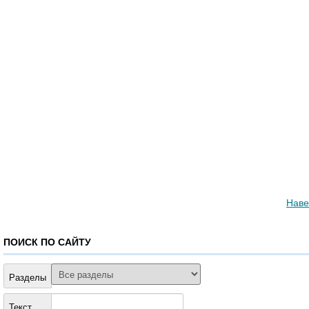
Наве
ПОИСК ПО САЙТУ
Разделы
Текст