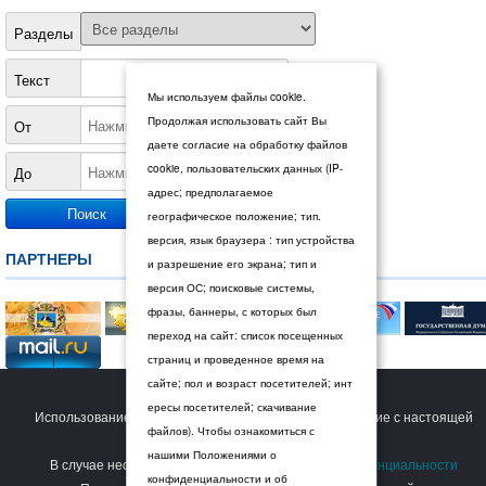
Разделы
Текст
Мы используем файлы cookie.
Продолжая использовать сайт Вы
От
даете согласие на обработку файлов
cookie, пользовательских данных (IP-
До
адрес; предполагаемое
географическое положение; тип.
версия, язык браузера : тип устройства
ПАРТНЕРЫ
и разрешение его экрана; тип и
версия ОС; поисковые системы,
фразы, баннеры, с которых был
переход на сайт: список посещенных
страниц и проведенное время на
сайте; пол и возраст посетителей; инт
© 2026 Дума Ставропольского края.
ересы посетителей; скачивание
Использование сайта Пользователем означает согласие с настоящей
файлов). Чтобы ознакомиться с
Политикой конфиденциальности
.
нашими Положениями о
В случае несогласия с условиями
Политики конфиденциальности
конфиденциальности и об