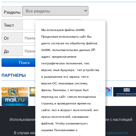
Разделы
Текст
Мы используем файлы cookie.
Продолжая использовать сайт Вы
От
даете согласие на обработку файлов
cookie, пользовательских данных (IP-
До
адрес; предполагаемое
географическое положение; тип.
версия, язык браузера : тип устройства
ПАРТНЕРЫ
и разрешение его экрана; тип и
версия ОС; поисковые системы,
фразы, баннеры, с которых был
переход на сайт: список посещенных
страниц и проведенное время на
сайте; пол и возраст посетителей; инт
© 2026 Дума Ставропольского края.
ересы посетителей; скачивание
Использование сайта Пользователем означает согласие с настоящей
файлов). Чтобы ознакомиться с
Политикой конфиденциальности
.
нашими Положениями о
В случае несогласия с условиями
Политики конфиденциальности