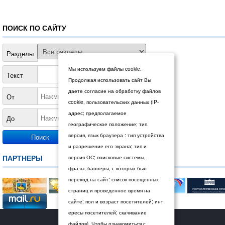
ПОИСК ПО САЙТУ
Разделы
Мы используем файлы cookie.
Текст
Продолжая использовать сайт Вы
даете согласие на обработку файлов
От
cookie, пользовательских данных (IP-
адрес; предполагаемое
До
географическое положение; тип.
версия, язык браузера : тип устройства
и разрешение его экрана; тип и
ПАРТНЕРЫ
версия ОС; поисковые системы,
фразы, баннеры, с которых был
переход на сайт: список посещенных
страниц и проведенное время на
сайте; пол и возраст посетителей; инт
ересы посетителей; скачивание
© 2026 Дума Ставропольского края.
файлов). Чтобы ознакомиться с