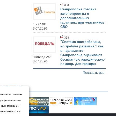
383
Ставрополье готовит
законопроекты о
дополнительных
гарантиях для участников
"1777.ru"
СВО
3.07.2026
398
"Система востребована,
но требует развития": как
в парламенте
Ставрополья оценивают
"Победа 26"
бесплатную юридическую
3.07.2026
помощь для граждан
Показать все
ПАРТНЕРЫ
 пользовательских
и разрешение его
енных страниц и
ы ознакомиться с