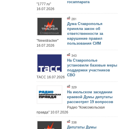
госаппарата
"1777.ru"
16.07.2026
281
Дума Ставрополья
приняла закон об
ответственности за
нарушение правил
"Newstracker"
пользования СИМ
16.07.2026
343
На Ставрополье
установили базовые меры
поддержки участников
СВО
ТАСС 16.07.2026
329
На июльском заседании
краевой Думы депутаты
рассмотрят 19 вопросов
Радио "Комсомольская
правда" 10.07.2026
338
Депутаты Думы