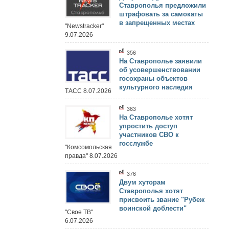
Ставрополья предложили
штрафовать за самокаты
в запрещенных местах
"Newstracker"
9.07.2026
356
На Ставрополье заявили
об усовершенствовании
госохраны объектов
культурного наследия
ТАСС 8.07.2026
363
На Ставрополье хотят
упростить доступ
участников СВО к
госслужбе
"Комсомольская
правда" 8.07.2026
376
Двум хуторам
Ставрополья хотят
присвоить звание "Рубеж
воинской доблести"
"Свое ТВ"
6.07.2026