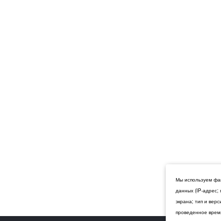
Мы используем фай
данных (IP-адрес;
экрана; тип и вер
проведенное время