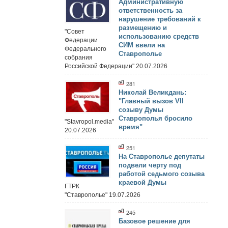
Административную
ответственность за
нарушение требований к
размещению и
"Совет
использованию средств
Федерации
СИМ ввели на
Федерального
Ставрополье
собрания
Российской Федерации" 20.07.2026
281
Николай Великдань:
"Главный вызов VII
созыву Думы
Ставрополья бросило
"Stavropol.media"
время"
20.07.2026
251
На Ставрополье депутаты
подвели черту под
работой седьмого созыва
краевой Думы
ГТРК
"Ставрополье" 19.07.2026
245
Базовое решение для