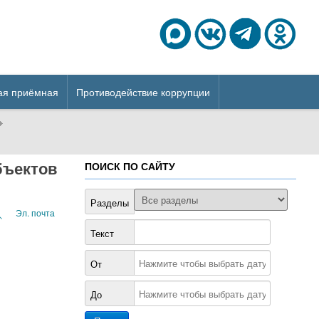
ая приёмная
Противодействие коррупции
бъектов
ПОИСК ПО САЙТУ
Разделы
Эл. почта
Текст
От
До