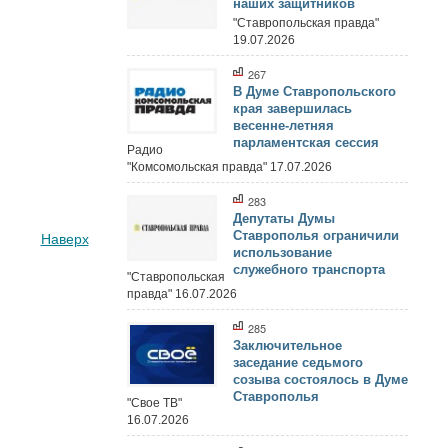
наших защитников
"Ставропольская правда"
19.07.2026
267
В Думе Ставропольского
края завершилась
весенне-летняя
парламентская сессия
Радио
"Комсомольская правда" 17.07.2026
283
Депутаты Думы
Ставрополья ограничили
Наверх
использование
служебного транспорта
"Ставропольская
правда" 16.07.2026
285
Заключительное
заседание седьмого
созыва состоялось в Думе
Ставрополья
"Свое ТВ"
16.07.2026