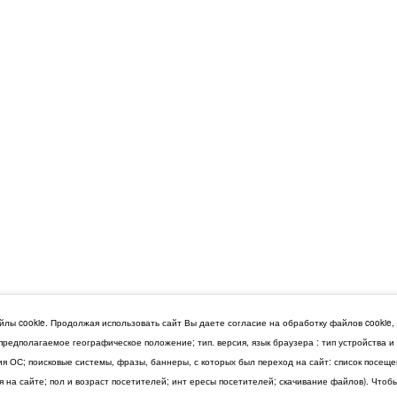
лы cookie. Продолжая использовать сайт Вы даете согласие на обработку файлов cookie,
 предполагаемое географическое положение; тип. версия, язык браузера : тип устройства 
сия ОС; поисковые системы, фразы, баннеры, с которых был переход на сайт: список посещ
 на сайте; пол и возраст посетителей; инт ересы посетителей; скачивание файлов). Чтоб