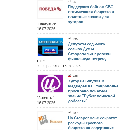
267
Поддержка бойцов СВО,
оптимизация бюджета и
почетные звания для
хуторов
"Победа 26"
16.07.2026
295
Депутаты седьмого
созыва Думы
Ставрополья провели
финальную встречу
ГТРК
"Ставрополье" 16.07.2026
268
Хуторам Бугулов и
Медведев на Ставрополье
присвоено почетное
звание "Рубеж воинской
"Акценты"
доблести"
16.07.2026
287
На Ставрополье сократят
расходы краевого
бюджета на содержание