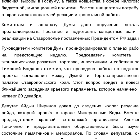
включая выборы в Госдуму, а также новшества в сфере налогов
бюджетной, миграционной политики. Все эти инициативы потреб
от краевых законодателей реакции и кропотливой работы.
Комитетам и аппарату Думы дано поручение деталь
проанализировать Послание и подготовить конкретные шаги 
реализации на Ставрополье поставленных Президентом РФ задач
Руководители комитетов Думы проинформировали о планах рабо
на предстоящую неделю. Председатель комитета 
экономическому развитию, торговле, инвестициям и собственно
Тимофей Богданов отметил, что проведена работа по подготов
проекта соглашения между Думой и Торгово-промышленн
палатой Ставропольского края. Этот вопрос войдёт в повест
ближайшего заседания краевого парламента, которое намечено 
четверг 20 декабря.
Депутат Айдын Ширинов довел до сведения коллег результа
рейда, который прошёл в городе Минеральные Воды. Вместе
председателем краевой ветеранской организации Алексе
Гоноченко и представителями общественности было изуче
состояние памятников и мемориалов. По словам депутатов, он