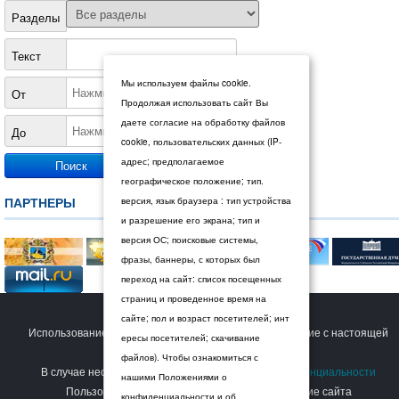
Разделы
Текст
Мы используем файлы cookie.
От
Продолжая использовать сайт Вы
даете согласие на обработку файлов
До
cookie, пользовательских данных (IP-
адрес; предполагаемое
географическое положение; тип.
ПАРТНЕРЫ
версия, язык браузера : тип устройства
и разрешение его экрана; тип и
версия ОС; поисковые системы,
фразы, баннеры, с которых был
переход на сайт: список посещенных
страниц и проведенное время на
© 2026 Дума Ставропольского края.
сайте; пол и возраст посетителей; инт
Использование сайта Пользователем означает согласие с настоящей
ересы посетителей; скачивание
Политикой конфиденциальности
.
файлов). Чтобы ознакомиться с
В случае несогласия с условиями
Политики конфиденциальности
нашими Положениями о
Пользователь должен прекратить использование сайта
конфиденциальности и об