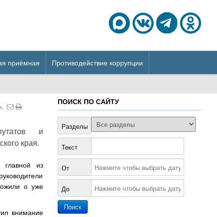
ая приёмная
Противодействие коррупции
ПОИСК ПО САЙТУ
г.
Разделы
путатов и
кого края.
Текст
 главной из
От
руководители
ложили о уже
До
тил внимание