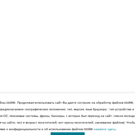
лы cookie. Продолжая использовать сайт Вы даете согласие на обработку файлов cookie,
 предполагаемое географическое положение; тип. версия, язык браузера : тип устройства 
сия ОС; поисковые системы, фразы, баннеры, с которых был переход на сайт: список посещ
 на сайте; пол и возраст посетителей; инт ересы посетителей; скачивание файлов). Чтоб
ми о конфиденциальности и об использовании файлов cookie
нажмите здесь
.
© 2026 Дума Ставропольского края.