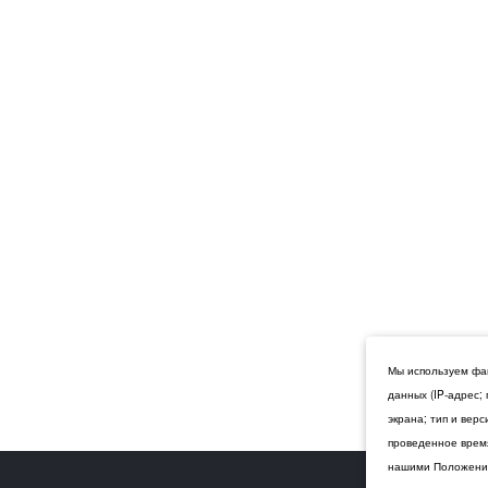
Мы используем фай
данных (IP-адрес;
экрана; тип и вер
проведенное время
нашими Положения