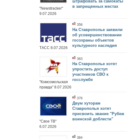
штрафовать за самокаты
в запрещенных местах
"Newstracker"
9.07.2026
356
На Ставрополье заявили
об усовершенствовании
госохраны объектов
культурного наследия
ТАСС 8.07.2026
363
На Ставрополье хотят
упростить доступ
участников СВО к
госслужбе
"Комсомольская
правда" 8.07.2026
376
Двум хуторам
Ставрополья хотят
присвоить звание "Рубеж
воинской доблести"
"Свое ТВ"
6.07.2026
384