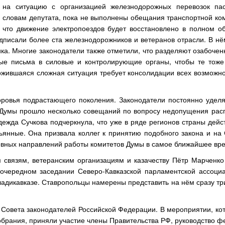
на ситуацию с организацией железнодорожных перевозок па
словам депутата, пока не выполнены обещания транспортной ком
что движение электропоездов будет восстановлено в полном о
подписали более ста железнодорожников и ветеранов отрасли. В н
ка. Многие законодатели также отметили, что разделяют озабочен
ые письма в силовые и контролирующие органы, чтобы те тоже
ожившаяся сложная ситуация требует консолидации всех возможно
оровья подрастающего поколения. Законодатели постоянно удел
х Думы прошло несколько совещаний по вопросу недопущения рас
дежда Сучкова подчеркнула, что уже в ряде регионов страны дейс
ьянные. Она призвала коллег к принятию подобного закона и на 
новных направлений работы комитетов Думы в самое ближайшее вр
 связям, ветеранским организациям и казачеству Пётр Марченко 
в очередном заседании Северо-Кавказской парламентской ассоциа
ладикавказе. Ставропольцы намерены представить на нём сразу т
Совета законодателей Российской Федерации. В мероприятии, ко
обрания, приняли участие члены Правительства РФ, руководство 