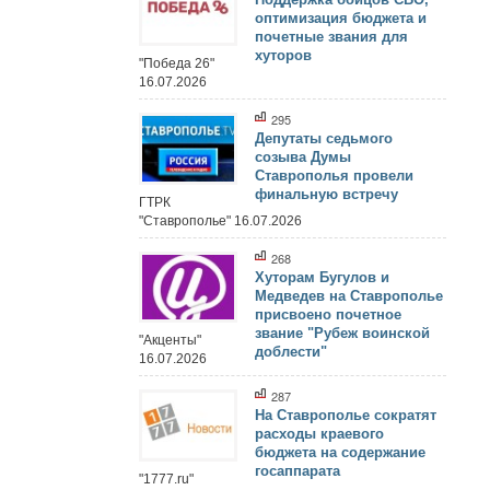
оптимизация бюджета и
почетные звания для
хуторов
"Победа 26"
16.07.2026
295
Депутаты седьмого
созыва Думы
Ставрополья провели
финальную встречу
ГТРК
"Ставрополье" 16.07.2026
268
Хуторам Бугулов и
Медведев на Ставрополье
присвоено почетное
звание "Рубеж воинской
"Акценты"
доблести"
16.07.2026
287
На Ставрополье сократят
расходы краевого
бюджета на содержание
госаппарата
"1777.ru"