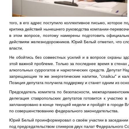
того, в его адрес поступило коллективное письмо, которое 
критика действий нынешнего руководства компании-перевозчи
в этом вопросе, поэтому намерены подготовить официальн
действиям железнодорожников. Юрий Белый отметил, что сл
власти.
Не обойтись без совместных усилий и в вопросе охраны зд
этой важной проблеме. Только за последнее время в стена
алкогольных суррогатов и наркотических средств. Депутат На
запрещающие те же энергетические напитки, "спайсы" и кал
Позиция депутата получила поддержку и станет одним из ос
Председатель комитета по безопасности, межпарламентским
делегация ставропольских депутатов готовится к участию 
запланировано в конце текущей недели и пройдёт в городе В
по совершенствованию федерального законодательства.
Юрий Белый проинформировал о своём участии в заседании 
под председательством спикеров двух палат Федерального С