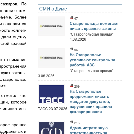
ссажиров. По
СМИ о Думе
пании о том,
бъеме. Более
47
ём содержится
Ставропольцы помогают
писать краевые законы
ность коллеги
"Ставропольская правда"
 дали оценку
4.08.2026
стей краевой
56
На Ставрополье
яют внимание
усиливают контроль за
пространения
работой АЗС
"Ставропольская правда"
твуют законы,
3.08.2026
Ставрополье.
емя.
209
На Ставрополье
отметил, что
предложили лишать
ции, которое
мандатов депутатов,
нарушивших правила
ри инициативы
ТАСС 23.07.2026
декларирования
216
торое прошло
Административную
федеральных и
ответственность за