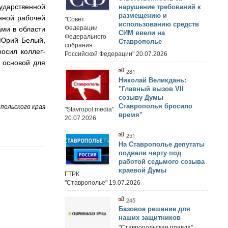
ударственной
нарушение требований к
размещению и
нной рабочей
"Совет
использованию средств
ами в области
Федерации
СИМ ввели на
Федерального
 Юрий Белый,
Ставрополье
собрания
осил коллег-
Российской Федерации" 20.07.2026
 основой для
281
Николай Великдань:
"Главный вызов VII
созыву Думы
Ставрополья бросило
польского края
"Stavropol.media"
время"
20.07.2026
251
На Ставрополье депутаты
подвели черту под
работой седьмого созыва
краевой Думы
ГТРК
"Ставрополье" 19.07.2026
245
Базовое решение для
наших защитников
"Ставропольская правда"