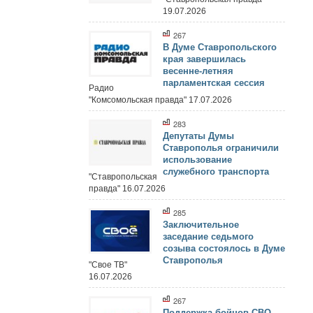
19.07.2026
267
В Думе Ставропольского
края завершилась
весенне-летняя
парламентская сессия
Радио
"Комсомольская правда" 17.07.2026
283
Депутаты Думы
Ставрополья ограничили
использование
служебного транспорта
"Ставропольская
правда" 16.07.2026
285
Заключительное
заседание седьмого
созыва состоялось в Думе
Ставрополья
"Свое ТВ"
16.07.2026
267
Поддержка бойцов СВО,