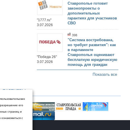
Ставрополье готовит
законопроекты о
дополнительных
гарантиях для участников
"1777.ru"
СВО
3.07.2026
398
"Система востребована,
но требует развития": как
в парламенте
Ставрополья оценивают
"Победа 26"
бесплатную юридическую
3.07.2026
помощь для граждан
Показать все
ПАРТНЕРЫ
 пользовательских
и разрешение его
енных страниц и
ы ознакомиться с