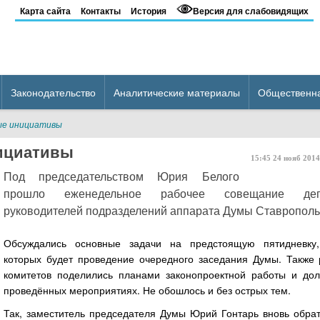
Карта сайта
Контакты
История
Версия для слабовидящих
Законодательство
Аналитические материалы
Общественн
ые инициативы
ициативы
15:45
24
нояб
2014
Под председательством Юрия Белого
прошло еженедельное рабочее совещание де
руководителей подразделений аппарата Думы Ставропольс
Обсуждались основные задачи на предстоящую пятидневку,
которых будет проведение очередного заседания Думы. Также 
комитетов поделились планами законопроектной работы и до
проведённых мероприятиях. Не обошлось и без острых тем.
Так, заместитель председателя Думы Юрий Гонтарь вновь обра