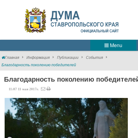
Menu
Главная
Информация
Публикации
События
Благодарность поколению победителей
Благодарность поколению победителе
11:07
11
мая
2017г.