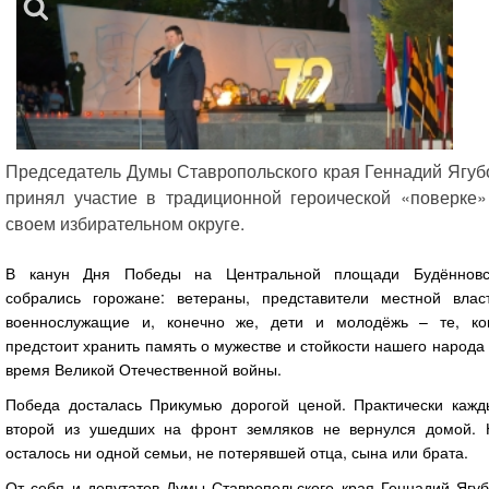
Председатель Думы Ставропольского края Геннадий Ягуб
принял участие в традиционной героической «поверке»
своем избирательном округе.
В канун Дня Победы на Центральной площади Будённовс
собрались горожане: ветераны, представители местной власт
военнослужащие и, конечно же, дети и молодёжь – те, ко
предстоит хранить память о мужестве и стойкости нашего народа
время Великой Отечественной войны.
Победа досталась Прикумью дорогой ценой. Практически кажд
второй из ушедших на фронт земляков не вернулся домой. 
осталось ни одной семьи, не потерявшей отца, сына или брата.
От себя и депутатов Думы Ставропольского края Геннадий Ягуб