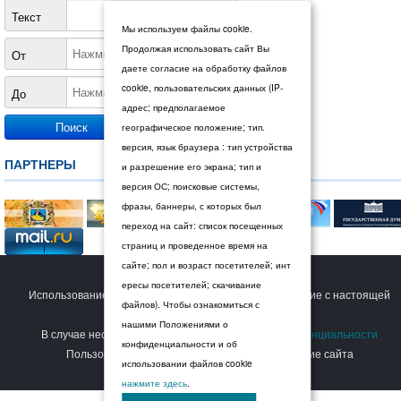
Текст
Мы используем файлы cookie.
Продолжая использовать сайт Вы
От
даете согласие на обработку файлов
cookie, пользовательских данных (IP-
До
адрес; предполагаемое
географическое положение; тип.
версия, язык браузера : тип устройства
ПАРТНЕРЫ
и разрешение его экрана; тип и
версия ОС; поисковые системы,
фразы, баннеры, с которых был
переход на сайт: список посещенных
страниц и проведенное время на
сайте; пол и возраст посетителей; инт
© 2026 Дума Ставропольского края.
ересы посетителей; скачивание
Использование сайта Пользователем означает согласие с настоящей
файлов). Чтобы ознакомиться с
Политикой конфиденциальности
.
нашими Положениями о
В случае несогласия с условиями
Политики конфиденциальности
конфиденциальности и об
Пользователь должен прекратить использование сайта
использовании файлов cookie
нажмите здесь
.