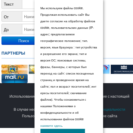
Текст
Мы используем файлы cookie.
Продолжая использовать сайт Вы
От
даете согласие на обработку файлов
cookie, пользовательских данных (IP-
До
адрес; предполагаемое
географическое положение; тип.
версия, язык браузера : тип устройства
ПАРТНЕРЫ
и разрешение его экрана; тип и
версия ОС; поисковые системы,
фразы, баннеры, с которых был
переход на сайт: список посещенных
страниц и проведенное время на
сайте; пол и возраст посетителей; инт
© 2026 Дума Ставропольского края.
ересы посетителей; скачивание
Использование сайта Пользователем означает согласие с настоящей
файлов). Чтобы ознакомиться с
Политикой конфиденциальности
.
нашими Положениями о
В случае несогласия с условиями
Политики конфиденциальности
конфиденциальности и об
Пользователь должен прекратить использование сайта
использовании файлов cookie
нажмите здесь
.