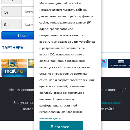
Мы используем файлы cookie.
Продолжая использовать сайт Вы
От
даете согласие на обработку файлов
cookie, пользовательских данных (IP-
До
адрес; предполагаемое
географическое положение; тип.
версия, язык браузера : тип устройства
ПАРТНЕРЫ
и разрешение его экрана; тип и
версия ОС; поисковые системы,
фразы, баннеры, с которых был
переход на сайт: список посещенных
страниц и проведенное время на
сайте; пол и возраст посетителей; инт
© 2026 Дума Ставропольского края.
ересы посетителей; скачивание
Использование сайта Пользователем означает согласие с настоящей
файлов). Чтобы ознакомиться с
Политикой конфиденциальности
.
нашими Положениями о
В случае несогласия с условиями
Политики конфиденциальности
конфиденциальности и об
Пользователь должен прекратить использование сайта
использовании файлов cookie
нажмите здесь
.
Я согласен