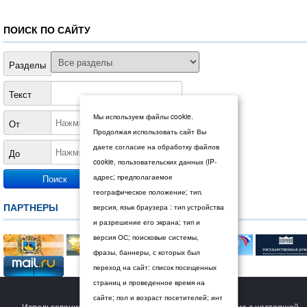
ПОИСК ПО САЙТУ
Разделы
Текст
Мы используем файлы cookie.
От
Продолжая использовать сайт Вы
даете согласие на обработку файлов
До
cookie, пользовательских данных (IP-
адрес; предполагаемое
географическое положение; тип.
ПАРТНЕРЫ
версия, язык браузера : тип устройства
и разрешение его экрана; тип и
версия ОС; поисковые системы,
фразы, баннеры, с которых был
переход на сайт: список посещенных
страниц и проведенное время на
© 2026 Дума Ставропольского края.
сайте; пол и возраст посетителей; инт
Использование сайта Пользователем означает согласие с настоящей