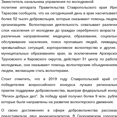
Заместитель начальника управления по молодежной
политике аппарата Правительства Ставропольского края Ири
Тарасова сообщила, что на сегодняшний день в крае насчитывае
более 52 тысяч добровольцев, которые оказывают помощь людям
организациям. Волонтерская деятельность охватывает различн
слои населения от молодежи до граждан серебряного возраста 
различным направлениям: медицина, образование, социальн
обслуживание населения, поиск пропавших людей, ликвидац
чрезвычайных ситуаций, корпоративное волонтерство и другие.
муниципальных образованиях края, за исключением Арзгирског
Труновского и Кировского округов, действует 31 центр по работ
молодежью, они оказывают помощь волонтерским объединениям
людям, желающим стать волонтерами.
Стоит отметить, что в 2019 году Ставропольский край ст
победителем всероссийского конкурса лучших региональн
практик поддержки добровольчества, выиграв федеральный конк
"Регион добрых дел". За победу край получил более 9 млн. рубл
которые были направлены на развитие волонтерского движения.
О своих достижениях в сфере добровольчества рассказа
представители двух муниципалитетов. В Георгиевском городск