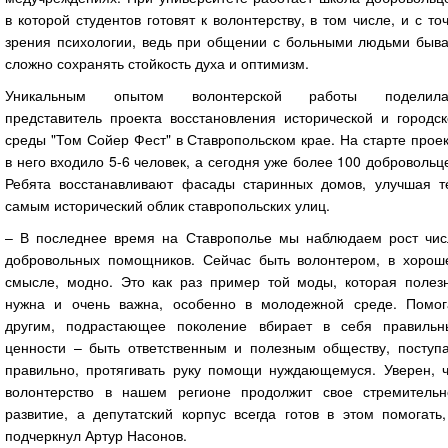
в которой студентов готовят к волонтерству, в том числе, и с то
зрения психологии, ведь при общении с больными людьми быва
сложно сохранять стойкость духа и оптимизм.
Уникальным опытом волонтерской работы поделила
представитель проекта восстановления исторической и городск
среды "Том Сойер Фест" в Ставропольском крае. На старте прое
в него входило 5-6 человек, а сегодня уже более 100 добровольц
Ребята восстанавливают фасады старинных домов, улучшая т
самым исторический облик ставропольских улиц.
‒ В последнее время на Ставрополье мы наблюдаем рост чис
добровольных помощников. Сейчас быть волонтером, в хорош
смысле, модно. Это как раз пример той моды, которая полезн
нужна и очень важна, особенно в молодежной среде. Помог
другим, подрастающее поколение вбирает в себя правильн
ценности – быть ответственным и полезным обществу, поступа
правильно, протягивать руку помощи нуждающемуся. Уверен, ч
волонтерство в нашем регионе продолжит свое стремительн
развитие, а депутатский корпус всегда готов в этом помогать
подчеркнул Артур Насонов.